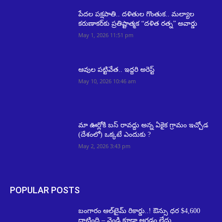
పేదల పక్షపాతి.. దళితుల గొంతుక.. మల్యాల
కరుణాకర్‌కు ప్రతిష్టాత్మక “దళిత రత్న” అవార్డు
May 1, 2026 11:51 pm
ఆవుల పట్టివేత.. ఇద్దరి అరెస్ట్
May 10, 2026 10:46 am
మా ఊర్లోకి బస్ రావద్దు అన్న ఏకైక గ్రామం ఇచ్చోడ
(దేశంలో) ఒక్కటే ఎందుకు ?
May 2, 2026 3:43 pm
POPULAR POSTS
బంగారం ఆల్‌టైమ్ రికార్డు..! ఔన్సు ధర $4,600
దాటింది – వెండి కూడా ఆగడం లేదు