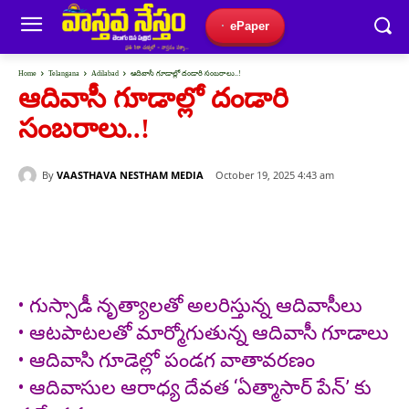
ePaper
Home
Telangana
Adilabad
ఆదివాసీ గూడాల్లో దండారి సంబరాలు..!
ఆదివాసీ గూడాల్లో దండారి
సంబరాలు..!
By
VAASTHAVA NESTHAM MEDIA
October 19, 2025 4:43 am
• గుస్సాడీ నృత్యాలతో అలరిస్తున్న ఆదివాసీలు
• ఆటపాటలతో మార్మోగుతున్న ఆదివాసీ గూడాలు
• ఆదివాసి గూడెల్లో పండగ వాతావరణం
• ఆదివాసుల ఆరాధ్య దేవత ‘ఏత్మాసార్ పేన్’ కు