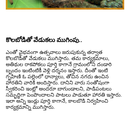
కొలబోడితో వేడుకలు ముగింపు..
ఎంతో వైభవంగా ఉత్సవాలు జరుపుకున్న తర్వాత
కొలబొడితో వేడుకలు ముగిస్తారు. తమ కార్యక్రమాలు,
అతిథుల రాకపోకలు పూర్తి కాగానే గ్రామంలోని దండారి
బృందం ఇంటింటికీ వెళ్లి దర్శనం ఇస్తారు. దీంతో ఇంటి
గృహిణి ఓ పల్లెంలో ధాన్యాలు, తోచిన నగదు ఉంచిన
హారతిని వారికి అందిస్తారు. దానిని వారు సంతోషంగా
స్వీకరించి ఇంట్లో అందరూ బాగుండాలని, పాడిపంటలు
సమృద్ధిగా పెంపొందాలని పాటలు పాడుతూ హారతి ఇస్తారు.
ఇలా అన్ని ఇండ్లు పూర్తి కాగానే, కాలబొడి నిర్వహించి
కార్యక్రమాన్ని ముగిస్తారు.