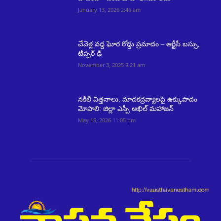
January 13, 2026 2:45 am
చేవెళ్ల వద్ద ఘోర రోడ్డు ప్రమాదం – ఆర్టీసీ బస్సు,
టిప్పర్ ఢీ
November 3, 2025 9:21 am
నకిలీ విత్తనాలు, మాదకద్రవ్యాలపై ఉక్కుపాదం
మోపాలి: జిల్లా ఎస్పీ అఖిల్ మహాజన్
May 15, 2026 11:05 pm