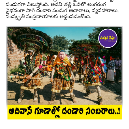
పండుగగా నిలుస్తోంది. అడవి తల్లి ఒడిలో అంగరంగ
వైభవంగా సాగే దండారి పండుగ ఆచారాలు, వ్యవహారాలు,
సంస్కృతి సంప్రదాయాలకు అద్దంపడుతోంది.