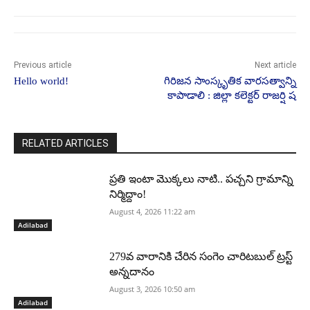
Previous article
Next article
Hello world!
గిరిజన సాంస్కృతిక వారసత్వాన్ని
కాపాడాలి : జిల్లా కలెక్టర్ రాజర్షి ష
RELATED ARTICLES
ప్రతి ఇంటా మొక్కలు నాటి.. పచ్చని గ్రామాన్ని
నిర్మిద్దాం!
August 4, 2026 11:22 am
Adilabad
279వ వారానికి చేరిన సంగెం చారిటబుల్ ట్రస్ట్
అన్నదానం
August 3, 2026 10:50 am
Adilabad