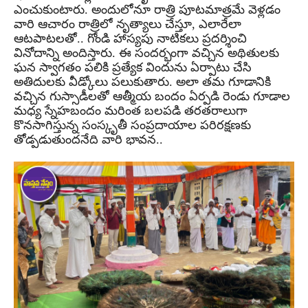
ఎంచుకుంటారు. అందులోనూ రాత్రి పూటమాత్రమే వెళ్లడం
వారి ఆచారం రాత్రిలో నృత్యాలు చేస్తూ, ఎలారేలా
ఆటపాటలతో.. గోండి హాస్యపు నాటికలు ప్రదర్శించి
వినోదాన్ని అందిస్తారు. ఈ సందర్భంగా వచ్చిన అథితులకు
ఘన స్వాగతం పలికి ప్రత్యేక విందును ఏర్పాటు చేసి
అతిదులకు వీడ్కోలు పలుకుతారు. అలా తమ గూడానికి
వచ్చిన గుస్సాడీలతో ఆత్మీయ బందం ఏర్పడి రెండు గూడాల
మధ్య స్నేహబందం మరింత బలపడి తరతరాలుగా
కొనసాగిస్తున్న సంస్కృతీ సంప్రదాయాల పరిరక్షణకు
తోడ్పడుతుందనేది వారి భావన..