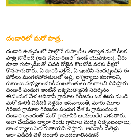
దండారిలో మరో పాత్ర..
దండారి ఉత్సవంలో పాల్గొనే గుస్సాడీల తర్వాత మరో కీలక
పాత్ర పోరీలది (ఆడ వేషధారణలో ఉండే యువకులు), వీరు
కూడా గుస్సాడీలతో చివరి రోజైన కొలబోడి వరకు దీక్షలో
కొనసాగుతారు. ఏ ఊరికి వెళ్లిన, ఏ ఇంటిని సందర్శించిన ఈ
పోరీలు మంగళహారతులతో అష్ట, ఐశ్వర్యాలు కలగాలని,
కుటుంబ సభ్యులందరికీ సుఖశాంతులు కలగాలనీ దీవిస్తారు.
దండారీ పండుగ అంటేనే ఐక్యమత్యానికి నిదర్శనం
ఈపండుగ వేళ ఆదివాసీ గ్రామాల గిరిజనం ఒక ఊరు నుండి
మరో ఊరికి విడిదికి వెళ్లడం ఆనవాయితీ, మారు మూల
గిరిజన గ్రామాల గిరిజనం పండుగ వేళ ఓ గ్రామంనుండి
దండారి బృందంతో మరో గ్రామానికి బయలుదేరి వెళుతారు.
అలా చేయడం ద్వారా రెండు గ్రామాల మద్య సత్సంబంధాలు,
బాందవ్యాలు పెరుగుతాయని చెప్తారు. ఆదివాసీ పటేళ్లు.
ఇలా విడిదికి వెళ్లే దండారీ బృందంకాలినడకనే