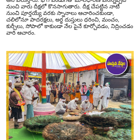
అని పిలుస్తారు. భోగి పండుగతో మాలధారణ వేసిన్నప్పటి
నుంచి వారు దీక్షలో కొనసాగుతారు. దీక్ష చేపట్టిన నాటి
నుంచి పూర్తయ్యే వరకు స్నానాలు ఆచారించకుండా,
చలిలోనూ పాదరక్షలు, అర్ధ దుస్తులు ధరించి, మంచం,
కుర్చీలు, సోపాలో కాకుండా నేల పైనే కూర్చోవడం, నిద్రించడం
వారి ఆచారం.