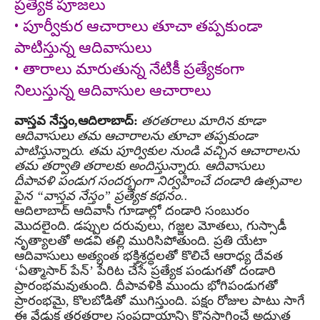
ప్రత్యేక పూజలు
• పూర్వీకుర ఆచారాలు తూచా తప్పకుండా
పాటిస్తున్న ఆదివాసులు
• తారాలు మారుతున్న నేటికీ ప్రత్యేకంగా
నిలుస్తున్న ఆదివాసుల ఆచారాలు
వాస్తవ నేస్తం,ఆదిలాబాద్:
తరతరాలు మారిన కూడా
ఆదివాసులు తమ ఆచారాలను తూచా తప్పకుండా
పాటిస్తున్నారు. తమ పూర్వికుల నుండి వచ్చిన ఆచారాలను
తమ తర్వాతి తరాలకు అందిస్తున్నారు. ఆదివాసులు
దీపావళి పండుగ సందర్భంగా నిర్వహించే దండారి ఉత్సవాల
పైన “వాస్తవ నేస్తం” ప్రత్యేక కథనం..
ఆదిలాబాద్ ఆదివాసీ గూడాల్లో దండారి సంబురం
మొదలైంది. డప్పుల దరువులు, గజ్జల మోతలు, గుస్సాడీ
నృత్యాలతో అడవి తల్లి మురిసిపోతుంది. ప్రతి యేటా
ఆదివాసులు అత్యంత భక్తిశ్రద్ధలతో కొలిచే ఆరాధ్య దేవత
‘ఏత్మాసార్ పేన్’ పేరిట చేసే ప్రత్యేక పండుగతో దండారి
ప్రారంభమవుతుంది. దీపావళికి ముందు భోగిపండుగతో
ప్రారంభమై, కొలబోడితో ముగిస్తుంది. పక్షం రోజుల పాటు సాగే
ఈ వేడుక తరతరాల సంప్రదాయాన్ని కొనసాగించే అద్భుత