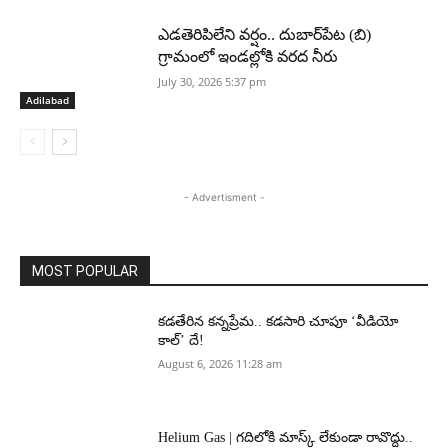
ఎడతెరిపిలేని వర్షం.. దుబార్‌పేట (బి)
గ్రామంలో ఇండల్లోకి వరద నీరు
July 30, 2026 5:37 pm
Adilabad
- Advertisment -
MOST POPULAR
కడతేరిన కన్నప్రేమ.. కడసారి చూపూ ‘వీడియో
కాల్’ దే!
August 6, 2026 11:28 am
Helium Gas | గదిలోకి మాస్క్ లేకుండా రావొద్దు..