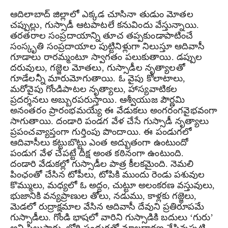
ఆదిలాబాద్ జిల్లాలో ఎక్కడ చూసినా తుడుం మోతల
చప్పుల్లు, గుస్సాడీ ఆటపాటలే కనువిందు వేస్తున్నాయి.
తరతరాల సంప్రదాయాన్ని తూచ తప్పకుండాపాటించే
సంస్కృతి సంప్రదాయాల పుట్టినిళ్లుగా నిలుస్తూ ఆదివాసీ
గూడాలు రారమ్మంటూ స్వాగతం పలుకుతాయి. డప్పుల
దరువులు, గజ్జెల మోతలు, గుస్సాడీల నృత్యాలతో
గూడేలన్నీ మారుమోగుతాయి. ఓ వైపు కోలాటాలు,
మరోవైపు గోండిపాటల నృత్యాలు, హాస్యవాటికల
ప్రదర్శనలు అబ్బురపరుస్తాయి. ఆశ్వీయుజ పౌర్ణమి
అనంతరం ప్రారంభమయ్యే ఈ వేడుకలు అంగరంగవైభవంగా
సాగుతాయి. దండారి పండగ వేళ చేసే గుస్సాడీ నృత్యాలు
ప్రపంచవ్యాప్తంగా గుర్తింపు పొందాయి. ఈ పండుగలో
ఆదివాసీలు కట్టుబొట్టు ఎంత అద్భుతంగా ఉంటుందో
పండుగ వేళ చేపట్టే దీక్ష అంత కఠినంగా ఉంటుంది.
దండారి వేడుకల్లో గుస్సాడీల పాత్ర కీలకమైంది. నెమలి
పింఛంతో చేసిన టోపీలు, టోపికి ముందు రెండు పశువుల
కొమ్ములు, మధ్యలో ఓ అద్దం, చుట్టూ అలంకరణ వస్తువులు,
భుజానికి వన్యప్రాణుల తోలు, నడుము, కాళ్లకు గజ్జెలు,
మెడలో రుద్రాక్షమాల వేసిన ఆదివాసీ దేవుని ప్రతిరూపమే
గుస్సాడీలు. గోండి భాషలో వారిని గుస్సాడికి బదులు ‘గురు’