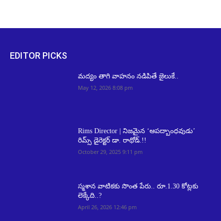
EDITOR PICKS
మద్యం తాగి వాహనం నడిపితే జైలుకే..
May 12, 2026 8:08 pm
Rims Director | నిజమైన ‘ఆపద్బాంధవుడు’
రిమ్స్ డైరెక్టర్ డా. రాథోడ్.!!
October 29, 2025 9:11 pm
స్మశాన వాటికకు సొంత పేరు.. రూ.1.30 కోట్లకు
లెక్కేది..?
April 26, 2026 12:46 pm