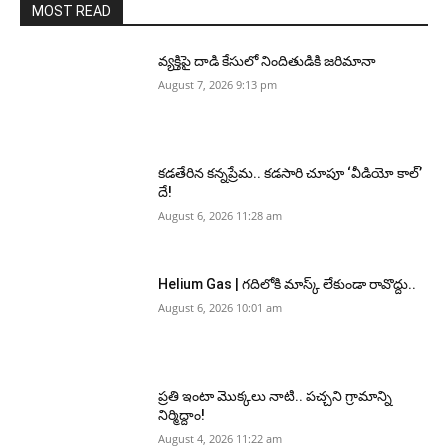
MOST READ
వ్యక్తిపై దాడి కేసులో నిందితుడికి జరిమానా
August 7, 2026 9:13 pm
కడతేరిన కన్నప్రేమ.. కడసారి చూపూ ‘వీడియో కాల్’
దే!
August 6, 2026 11:28 am
Helium Gas | గదిలోకి మాస్క్ లేకుండా రావొద్దు..
August 6, 2026 10:01 am
ప్రతి ఇంటా మొక్కలు నాటి.. పచ్చని గ్రామాన్ని
నిర్మిద్దాం!
August 4, 2026 11:22 am