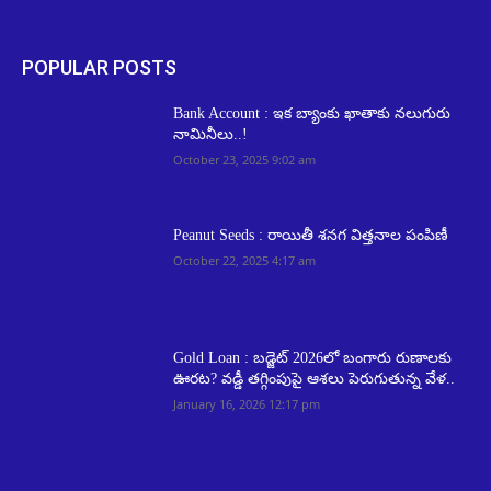
POPULAR POSTS
Bank Account : ఇక బ్యాంకు ఖాతాకు న‌లుగురు
నామినీలు..!
October 23, 2025 9:02 am
Peanut Seeds : రాయితీ శనగ విత్తనాల పంపిణీ
October 22, 2025 4:17 am
Gold Loan : బడ్జెట్ 2026లో బంగారు రుణాలకు
ఊరట? వడ్డీ తగ్గింపుపై ఆశలు పెరుగుతున్న వేళ..
January 16, 2026 12:17 pm