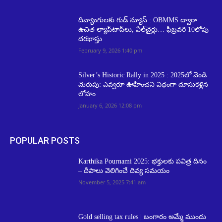
దివ్యాంగులకు గుడ్ న్యూస్ : OBMMS ద్వారా
ఉచిత ల్యాప్‌టాప్‌లు, వీల్‌చైర్లు… ఫిబ్రవరి 10లోపు
దరఖాస్తు
February 9, 2026 1:40 pm
Silver’s Historic Rally in 2025 : 2025లో వెండి
మెరుపు: ఎవ్వరూ ఊహించని విధంగా దూసుకెళ్లిన
లోహం
January 6, 2026 12:08 pm
POPULAR POSTS
Karthika Pournami 2025: భక్తులకు పవిత్ర దినం
– దీపాలు వెలిగించే దివ్య సమయం
November 5, 2025 7:41 am
Gold selling tax rules | బంగారం అమ్మే ముందు