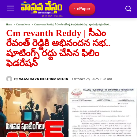
ePaper
Home
Cinema News
Cm revanth Reddy | సీఎం రేవంత్ రెడ్డికి అభినందన సభ.. షూటింగ్స్ రద్దు చేసిన...
Cm revanth Reddy | సీఎం
రేవంత్ రెడ్డికి అభినందన సభ..
షూటింగ్స్ రద్దు చేసిన ఫిలిం
ఫెడరేషన్
By
VAASTHAVA NESTHAM MEDIA
October 28, 2025 1:28 am