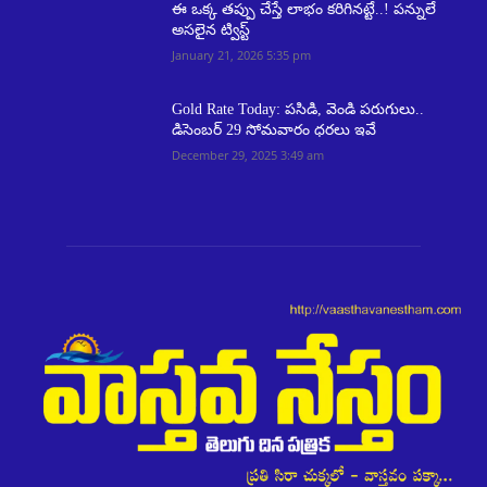
ఈ ఒక్క తప్పు చేస్తే లాభం కరిగినట్టే..! పన్నులే
అసలైన ట్విస్ట్
January 21, 2026 5:35 pm
Gold Rate Today: పసిడి, వెండి పరుగులు..
డిసెంబర్ 29 సోమవారం ధరలు ఇవే
December 29, 2025 3:49 am