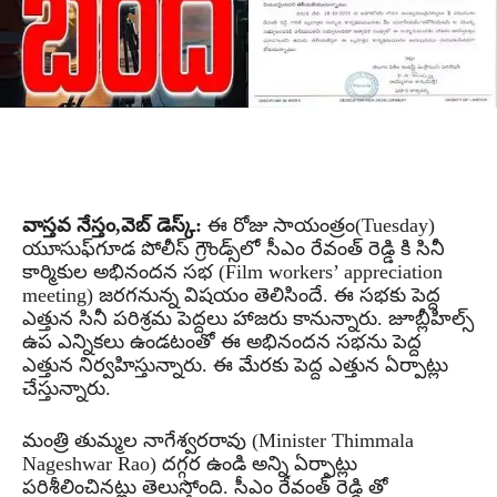
వాస్తవ నేస్తం,వెబ్ డెస్క్:
ఈ రోజు సాయంత్రం(Tuesday)
యూసుఫ్‌గూడ పోలీస్ గ్రౌండ్స్‌లో సీఎం రేవంత్ రెడ్డి కి సినీ
కార్మికుల అభినందన సభ (Film workers’ appreciation
meeting) జరగనున్న విషయం తెలిసిందే. ఈ సభకు పెద్ద
ఎత్తున సినీ పరిశ్రమ పెద్దలు హాజరు కానున్నారు. జూబ్లీహిల్స్
ఉప ఎన్నికలు ఉండటంతో ఈ అభినందన సభను పెద్ద
ఎత్తున నిర్వహిస్తున్నారు. ఈ మేరకు పెద్ద ఎత్తున ఏర్పాట్లు
చేస్తున్నారు.
మంత్రి తుమ్మల నాగేశ్వరరావు (Minister Thimmala
Nageshwar Rao) దగ్గర ఉండి అన్ని ఏర్పాట్లు
పరిశీలించినట్లు తెలుస్తోంది. సీఎం రేవంత్ రెడ్డి తో