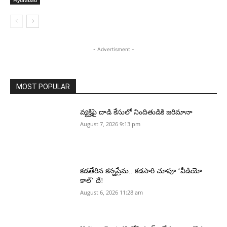
Hydrabad
- Advertisment -
MOST POPULAR
వ్యక్తిపై దాడి కేసులో నిందితుడికి జరిమానా
August 7, 2026 9:13 pm
కడతేరిన కన్నప్రేమ.. కడసారి చూపూ ‘వీడియో
కాల్’ దే!
August 6, 2026 11:28 am