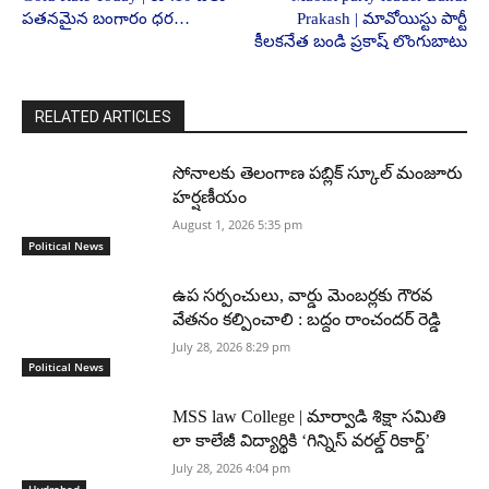
పతనమైన బంగారం ధర…
Prakash | మావోయిస్టు పార్టీ
కీలకనేత బండి ప్రకాష్ లొంగుబాటు
RELATED ARTICLES
సోనాలకు తెలంగాణ పబ్లిక్ స్కూల్ మంజూరు
హర్షణీయం
August 1, 2026 5:35 pm
Political News
ఉప సర్పంచులు, వార్డు మెంబర్లకు గౌరవ
వేతనం కల్పించాలి : బద్దం రాంచందర్ రెడ్డి
July 28, 2026 8:29 pm
Political News
MSS law College | మార్వాడి శిక్షా సమితి
లా కాలేజీ విద్యార్థికి ‘గిన్నిస్ వరల్డ్ రికార్డ్’
July 28, 2026 4:04 pm