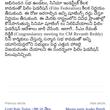
అభినందన సభ ఉండటం, సినిమా ఇండస్ట్రీకి కీలక
కావడంతో ఫిలిం ఫెడరేషన్ (Film Federation) కీలక నిర్ణయం
తీసుకుంది. ఈ రోజు జరగాల్సిన అన్ని షూటింగ్స్ రద్దు చేస్తూ
నిర్ణయం తీసుకుంది. ఈ మేరకు రాష్ట్రంలోని వివిధ ప్రాంతాల్లో
కొనసాగుతున్న సినిమా షూటింగ్ లు నిలిపివేయాలని ఫిలిం
ఫెడరేషన్ ఆదేశాలు జారీ చేసింది. అలాగే.. సీఎం రేవంత్
రెడ్డికి (Congratulatory meeting for CM Revanth Reddy)
సినీ కార్మికులు చేస్తున్న సన్మాన సభ కావడంతో అన్ని
యూనియన్లలోని సభ్యులు పెద్ద ఎత్తున హాజరై
విజయవంతం చేయాలని ఈ సందర్భంగా ఫిలిం ఫెడరేషన్
పిలుపునిచ్చింది.
Previous article
Next article
Gold Rate Today | రూ.10 వేలు
Maoist party leader Bandi