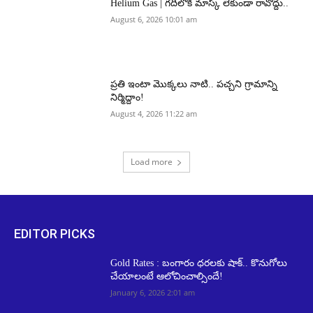
Helium Gas | గదిలోకి మాస్క్ లేకుండా రావొద్దు..
August 6, 2026 10:01 am
ప్రతి ఇంటా మొక్కలు నాటి.. పచ్చని గ్రామాన్ని
నిర్మిద్దాం!
August 4, 2026 11:22 am
Load more
EDITOR PICKS
Gold Rates : బంగారం ధరలకు షాక్.. కొనుగోలు
చేయాలంటే ఆలోచించాల్సిందే!
January 6, 2026 2:01 am