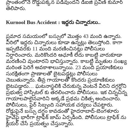
ప్రాంతంలోనే రోడ్డుపక్కన పడివుందని డిఐజి ప్రవీణ్ కుమార్
తెలిపారు.
Kurnool Bus Accident : ఇద్దరు చిన్నారులు..
ప్రమాద సమయంలో బస్సులో మొత్తం 43 మంది ఉన్నారు.
వీరిలో ఇద్దరు చిన్నారులు కూడా ఉన్నట్లు తెలుస్తోంది. కాగా
ఇప్పటివరకు 11 మంది మరణించినట్లు పోలీసులు
నిర్దారించారు. మరికొందరి ఆఛూకీ లేదు కాబట్టి వారుకూడా
మరణించి వుంటారని భావిస్తున్నారు. కాబట్టి మృతుల సంఖ్య
మరింత పెరిగే అవకాశాలున్నాయి. 23 మంది ప్రయాణికులు
సురక్షితంగా ప్రాణాలతో బైటపడ్డట్లు పోలీసులు
చెబుతున్నారు. తీవ్ర గాయాలతో కొందరు ప్రయాణికులు
బైటపడ్డారు… ఘటనాస్థలికి చేరుకున్న వెంటనే వీరిని దగ్గర్లోని
ప్రభుత్వ హాస్పిటల్ కు తరలించారు పోలీసులు. ఇక చిన్నచిన్న
గాయాలపాలైనవారిని అక్కడే ప్రథమ చికిత్స అందించారు.
పోలీసులు, ఫైర్ సిబ్బంది సహాయక చర్యలు చేపట్టారు.
రోడ్డుపైనే బస్సు దగ్దం కావడంతో హైదరాబాద్-బెంగళూరు
హైవేపై భారీగా ట్రాఫిక్ జామ్ ఏర్పడింది. పోలీసులు ట్రాఫిక్ ను
క్లియర్ చేసే ప్రయత్నం చేస్తున్నారు.