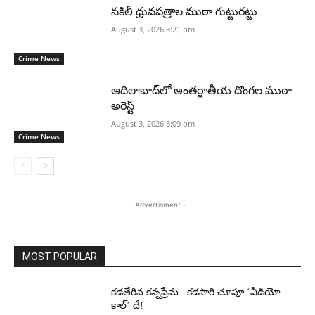
నకిలీ ధ్రువపత్రాల ముఠా గుట్టురట్టు
August 3, 2026 3:21 pm
Crime News
ఆదిలాబాద్‌లో అంతర్జాతీయ దొంగల ముఠా
అరెస్ట్
August 3, 2026 3:09 pm
Crime News
- Advertisment -
MOST POPULAR
కడతేరిన కన్నప్రేమ.. కడసారి చూపూ ‘వీడియో
కాల్’ దే!