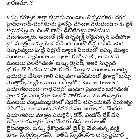
కారణమా..?
బస్సు కర్నూల్ జిల్లా కల్లూరు మండలం చిన్నటేకూరు దగ్గర
హైదరాబాద్-బెంగళూరు హైవేపై వేగంగా వెళుతుండగా ఓ బైక్
అడ్డువచ్చింది. దీంతో దాన్ని ఢీకొట్టినట్లు పోలీసులు
చెబుతున్నారు. అయితే బైక్ ఉన్నవ్యక్తి రోడ్డుపక్కన పడిపోగా
బైక్ మాత్రం బస్సు కింద పడింది. దీంతో తీవ్ర రాపిడి జరిగి
నిప్పురవ్వలు పుట్టి పెట్రొల్ ట్యాంక్ పీలడంతో బస్సు మొత్తం
మంటలు వ్యాపించాయి. ఇలా యాక్సిడెంట్, ఆ వెంటనే
మంటలు చెలరేగడంతో బస్సు డ్రైవర్, ఇతర సిబ్బంది
భయంతో కిందకు దిగిపోయారు. సిబ్బంది మంటలను ఆర్పే
ప్రయత్నం చేసినా గాలి ఎక్కువగా ఉండటంతో క్షణాల్లో బస్సు
మొత్తాన్ని వ్యాపించాయి. బస్సులో ( Kaveri Travels )
ప్రయాణికులంతా గాఢనిద్రలో ఉండగా ప్రమాదం జరగడంతో
ప్రాణనష్టం ఎక్కువగా ఉందని పోలీసులు చెబుతున్నారు.
మంటలు చుట్టుముట్టడంతో నిద్రలేచి తప్పించుకునే ప్రయత్నం
చేసేలోపే చాలామంది సజీవదహనం అయ్యారు. కొందరు
ప్రయాణికులు మాత్రం ఎమర్జెన్సీ డోర్, విండోస్ బ్రేక్ చేసి
తప్పించుకున్నారు. మరికొందరు తీవ్ర గాయాలతో
బైటపడ్డారు. బస్సు ఢీకొట్టడంతో బైక్ పై వెళుతున్న వ్యక్తి
కూడా మరణించాడని.. అతడి మృతదేహం బస్సుప్రమాద