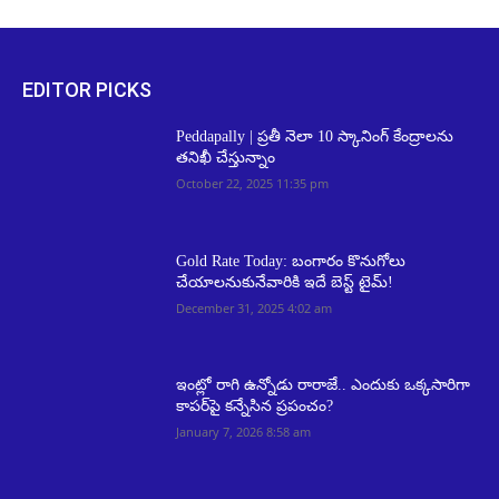
EDITOR PICKS
Peddapally | ప్రతీ నెలా 10 స్కానింగ్‌ కేంద్రాలను
తనిఖీ చేస్తున్నాం
October 22, 2025 11:35 pm
Gold Rate Today: బంగారం కొనుగోలు
చేయాలనుకునేవారికి ఇదే బెస్ట్ టైమ్!
December 31, 2025 4:02 am
ఇంట్లో రాగి ఉన్నోడు రారాజే.. ఎందుకు ఒక్కసారిగా
కాపర్‌పై కన్నేసిన ప్రపంచం?
January 7, 2026 8:58 am