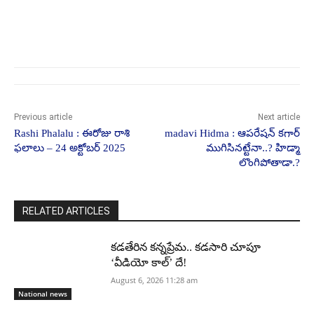
Previous article
Next article
Rashi Phalalu : ఈరోజు రాశి
m‍adavi Hidma : ఆపరేషన్‌ కగార్‌
ఫలాలు – 24 అక్టోబర్ 2025
ముగిసినట్టేనా..? హిడ్మా
లొంగిపోతాడా.?
RELATED ARTICLES
కడతేరిన కన్నప్రేమ.. కడసారి చూపూ
‘వీడియో కాల్’ దే!
August 6, 2026 11:28 am
National news