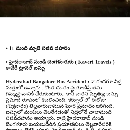
• 11 మంది మృతి సజీవ దహనం
• హైదరాబాద్ నుండి బెంగళూరుకు ( Kaveri Travels )
కావేరీ ట్రావెల్ బస్సు
Hyderabad Bangalore Bus Accident :
వారందరూ నిద్ర
మత్తులో ఉన్నారు.. కొంత దూరం ప్రయాణిస్తే తమ
గమ్యస్థానానికి చేరుకుంటారు.. కానీ వారిని మృత్యు బస్సు
ప్రమాద రూపంలో కబలించింది. కర్నూల్ లో ఈరోజు
(శుక్రవారం) తెల్లవారుజామున ఘోర ప్రమాదం జరిగింది.
బస్సులో మంటలు చెలరేగడంతో నిద్రలోనే చాలామంది
సజీవదహనం అయ్యారు. రాత్రి హైదరాబాద్ నుండి
బెంగళూరు బయలుదేరిన ప్రయాణికులు తెల్లవారేసరికి