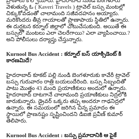
ప్రాణాలు కోల్పోయారు. హైదరాబాద్ నుండి బెంగళూరు
వెళుతున్న ఓ ( Kaveri Travels ) ట్రావెల్ బస్సు మంటల్లో
చిక్కుకోవడంతో చాలామంది సజీవదహనం అయ్యారు.
మరికొందరు తీవ్ర గాయాలతో ప్రాణాపాయ స్థితిలో ఉన్నారు.
ఈ దుర్ఘటన కర్నూల్ జిల్లాలో చోటుచేసుకుంది. అయితే ఈ
బస్సులో మంటలు ఎలా చెలరేగాయి? ఎలా వ్యాపించాయి.?
అని పోలీసులు దర్యాప్తు చేస్తున్నారు.
Kurnool Bus Accident : కర్నూల్ బస్ యాక్సిడెంట్ కి
కారణమిదే?
హైదరాబాద్ కూకట్ పల్లి నుండి బెంగళూరుకు కావేరీ ట్రావెల్
బస్సు గురువారం రాత్రి బయలుదేరింది. బస్సు సిబ్బందితో
పాటు మొత్తం 43 మంది ప్రయాణికులు అందులో ఉన్నారు.
హైదరాబాద్ దాటగానే చాలామంది ప్రయాణికులు నిద్రలోకి
జారుకున్నారు. డ్రైవర్ ఒక్కరు తప్ప అందరూ గాఢనిద్రలో
ఉన్నారు. ఈ సమయంలో జరిగిన చిన్న ప్రమాదం ఈ
స్థాయిలో ప్రాణనష్టం సృష్టించిందని డిఐజి ప్రవీణ్ కుమార్
తెలిపారు.
Kurnool Bus Accident : బస్సు ప్రమాదానికి ఆ పైకే