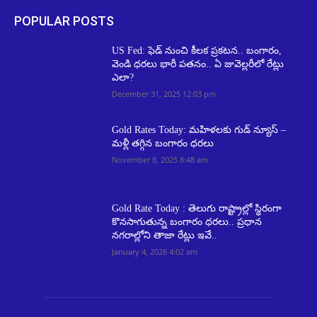
POPULAR POSTS
US Fed: ఫెడ్ నుంచి కీలక ప్రకటన.. బంగారం,
వెండి ధరలు భారీ పతనం.. ఏ జువెల్లరీలో రేట్లు
ఎలా?
December 31, 2025 12:03 pm
Gold Rates Today: మహిళలకు గుడ్ న్యూస్ –
మళ్లీ తగ్గిన బంగారం ధరలు
November 8, 2025 8:48 am
Gold Rate Today : తెలుగు రాష్ట్రాల్లో స్థిరంగా
కొనసాగుతున్న బంగారం ధరలు.. ప్రధాన
నగరాల్లోని తాజా రేట్లు ఇవే..
January 4, 2026 4:02 am