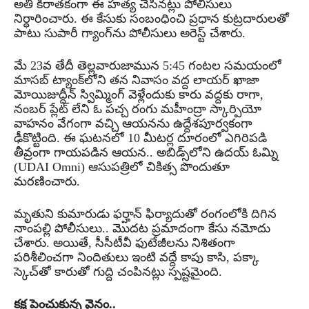
అతి కిరాతకంగా ఈ హత్య చేసినట్లు పోలీసులు
నిర్ధారించారు. ఈ కేసుకు సంబంధించి ప్రధాన కుట్రదారులతో
పాటు సుపారీ గ్యాంగ్‌ను పోలీసులు అరెస్ట్ చేశారు.
మే 23వ తేదీ తెల్లవారుజామున 5:45 గంటల సమయంలో
మాసబ్ ట్యాంక్‌లోని తన నివాసం వద్ద లాయర్ ఖాజా
మోయిజుద్దీన్ స్విమ్మింగ్ వెళ్లేందుకు కారు వద్దకు రాగా,
నంబర్ ప్లేట్ లేని ఓ పచ్చ రంగు మహీంద్రా స్కార్పియో
వాహనం వేగంగా వచ్చి ఆయనను ఉద్దేశపూర్వకంగా
ఢీకొట్టింది. ఈ ఘటనలో 10 మీటర్ల దూరంలో ఎగిరిపడి
తీవ్రంగా గాయపడిన ఆయన.. అబిడ్స్‌లోని ఉదయ్ ఓమ్ని
(UDAI Omni) ఆసుపత్రిలో చికిత్స పొందుతూ
మరణించారు.
మృతుని కుమారుడు ఫర్హాన్ ఫిర్యాదుతో రంగంలోకి దిగిన
నాంపల్లి పోలీసులు.. మొదట ప్రమాదంగా కేసు నమోదు
చేశారు. అయితే, సీసీటీవీ ఫుటేజీలను నిశితంగా
పరిశీలించగా నిందితులు ఇంటి వద్దే కాపు కాసి, పక్కా
స్కెచ్‌తో కారుతో గుద్ది చంపినట్లు స్పష్టమైంది.
కక్ష పెంచుకున్న వైనం..