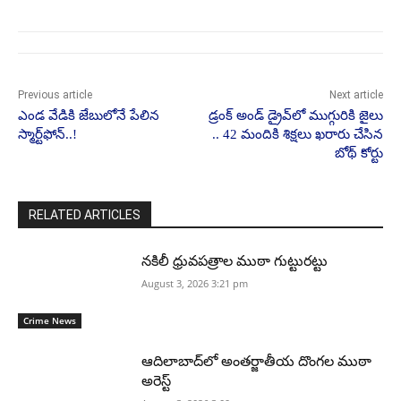
Previous article
Next article
ఎండ వేడికి జేబులోనే పేలిన
డ్రంక్ అండ్ డ్రైవ్‌లో ముగ్గురికి జైలు
స్మార్ట్‌ఫోన్..!
.. 42 మందికి శిక్షలు ఖరారు చేసిన
బోథ్ కోర్టు
RELATED ARTICLES
నకిలీ ధ్రువపత్రాల ముఠా గుట్టురట్టు
August 3, 2026 3:21 pm
Crime News
ఆదిలాబాద్‌లో అంతర్జాతీయ దొంగల ముఠా
అరెస్ట్