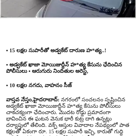
• 15 లక్షల సుపారీతో అడ్వకేట్ దారుణ హ*త్య..!
• అడ్వకేట్ ఖాజా మోయిజుద్దీన్ హ*త్య కేసును ఛేదించిన
పోలీసులు • ఆరుగురు నిందితుల అరెస్ట్,
• 10 లక్షల నగదు, వాహనం సీజ్
వాస్తవ నేస్తం,హైదరాబాద్:
నగరంలో సంచలనం సృష్టించిన
అడ్వకేట్ ఖాజా మోయిజుద్దీన్ హ*త్య కేసును పోలీసులు
చాకచక్యంగా ఛేదించారు. మొదట రోడ్డు ప్రమాదంగా
భావించిన ఈ ఘటన వెనుక భారీ కుట్ర దాగి ఉన్నట్లు
దర్యాప్తులో తేలింది. వక్ఫ్ ఆస్తుల వివాదాల నేపథ్యంలో పాత
కక్షలతో ఏకంగా రూ. 15 లక్షల సుపారీ ఇచ్చి, కారుతో గుద్ది