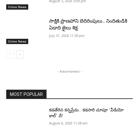
August 3, 2026 3:09 pm
Crime News
సాక్షికి ప్రాణహాని బెదిరింపులు.. నిందితుడికి
ఏడాది జైలు శిక్ష
July 31, 2026 11:30 pm
Crime News
- Advertisment -
MOST POPULAR
కడతేరిన కన్నప్రేమ.. కడసారి చూపూ ‘వీడియో
కాల్’ దే!
August 6, 2026 11:28 am