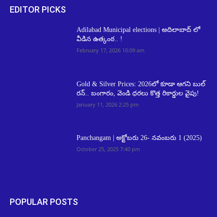
EDITOR PICKS
Adilabad Municipal elections | అదిలాబాద్ లో
వీడిన ఉత్కంఠ.. !
February 17, 2026 10:09 am
Gold & Silver Prices: 2026లో కూడా ఆగని బుల్
రన్.. బంగారం, వెండి ధరలు కొత్త రికార్డుల వైపు!
January 11, 2026 2:25 pm
Panchangam | అక్టోబ‌రు 26- న‌వంబ‌రు 1 (2025)
October 25, 2025 7:40 pm
POPULAR POSTS