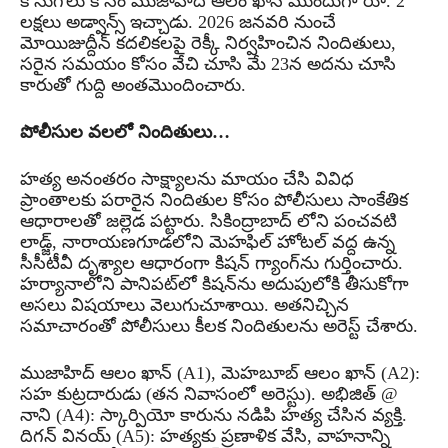
కొనుగోలు కోసం ముజాహిద్ ఆలం ఖాన్ ముందుగా రూ. 2
లక్షలు అడ్వాన్స్ ఇచ్చాడు. 2026 జనవరి నుంచే
మోయిజుద్దీన్ కదలికలపై రెక్కీ నిర్వహించిన నిందితులు,
సరైన సమయం కోసం వేచి చూసి మే 23న అదను చూసి
కారుతో గుద్ది అంతమొందించారు.
పోలీసుల వలలో నిందితులు…
హత్య అనంతరం సాక్ష్యాలను మాయం చేసి వివిధ
ప్రాంతాలకు పరారైన నిందితుల కోసం పోలీసులు సాంకేతిక
ఆధారాలతో జల్లెడ పట్టారు. సికింద్రాబాద్ లోని పంచవటి
లాడ్జ్, నారాయణగూడలోని మెహఫిల్ హోటల్ వద్ద ఉన్న
సీసీటీవీ దృశ్యాల ఆధారంగా కిషన్ గ్యాంగ్‌ను గుర్తించారు.
హర్యానాలోని పానిపట్‌లో కిషన్‌ను అదుపులోకి తీసుకోగా
అసలు విషయాలు వెలుగుచూశాయి. అతనిచ్చిన
సమాచారంతో పోలీసులు కీలక నిందితులను అరెస్ట్ చేశారు.
ముజాహిద్ ఆలం ఖాన్ (A1), మెహబూబ్ ఆలం ఖాన్ (A2):
సహ కుట్రదారుడు (తన నివాసంలో అరెస్టు). అభిజిత్ @
నాని (A4): స్కార్పియో కారును నడిపి హత్య చేసిన వ్యక్తి.
దిగన్ వినయ్ (A5): హత్యకు ప్రణాళిక వేసి, వాహనాన్ని