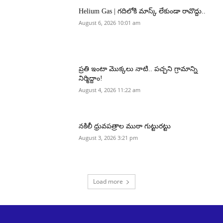
Helium Gas | గదిలోకి మాస్క్ లేకుండా రావొద్దు..
August 6, 2026 10:01 am
ప్రతి ఇంటా మొక్కలు నాటి.. పచ్చని గ్రామాన్ని
నిర్మిద్దాం!
August 4, 2026 11:22 am
నకిలీ ధ్రువపత్రాల ముఠా గుట్టురట్టు
August 3, 2026 3:21 pm
Load more