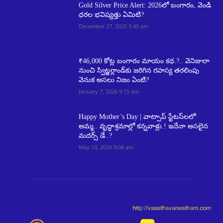
Gold Silver Price Alert: 2026లో బంగారం, వెండి
ధరల భవిష్యత్తు ఏమిటి?
December 27, 2025 3:40 am
₹46,000 కోట్ల బంగారం మాయం కథ.?.. వెనిజులా
నుంచి స్విట్జర్లాండ్‌కు జరిగిన రహస్య తరలింపు
వెనుక అసలు నిజం ఏంటి?
January 7, 2026 9:15 am
Happy Mother’s Day | వాట్సాప్ స్టేటస్‌లలో
అమ్మ.. వృద్ధాశ్రమాల్లో కన్నవాళ్లు.! ఇదేనా అసలైన
మదర్స్ డే..?
May 10, 2026 9:08 am