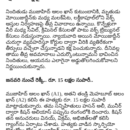
నిందితుడు ముజాహిద్ ఆలం ఖాన్ కుటుంబానికి, మృతుడు
మోయిజుద్దీన్‌కు మధ్య మలక్‌పేట, లక్డీకాపూల్‌లోని వక్ఫ్
ఆస్తుల నిర్వహణపై తీవ్ర వివాదాలు ఉన్నాయి. కొన్నేళ్లుగా
వీరి మధ్య సివిల్, క్రిమినల్ కేసులతో పాటు వక్ఫ్ ట్రిబ్యునల్
కేసులు నడుస్తున్నాయి. న్యాయవాది అయిన మోయిజుద్దీన్
చురుగ్గా వ్యవహరిస్తూ కోర్టుల ద్వారా వీరికి వ్యతిరేకంగా
తీర్పులు వచ్చేలా చేస్తున్నాడని కక్ష పెంచుకున్నారు. దీనివల్ల
తాము తీవ్ర అవమానాలు ఎదుర్కొంటున్నామని భావించిన
నిందితులు, ఆయనను ఎలాగైనా అడ్డుతొలగించుకోవాలని
నిర్ణయించుకున్నారు.
జనవరి నుంచే రెక్కీ.. రూ. 15 లక్షల సుపారీ..
ముజాహిద్ ఆలం ఖాన్ (A1), అతని తండ్రి మెహబూబ్ ఆలం
ఖాన్ (A2) కలిసి ఈ హత్యకు రూ. 15 లక్షల సుపారీ
మాట్లాడుకున్నారు. తమ సన్నిహితులు హసన్ అలీ, మునీర్
ద్వారా కిషన్ అలియాస్ పప్పును రంగంలోకి దించారు. కిషన్
తన అనుచరులు వినయ్, విక్రమ్, అభిజిత్‌లతో కలిసి
గ్యాంగ్‌ను ఏర్పాటు చేశాడు. హత్యకు వాడిన స్కార్పియో