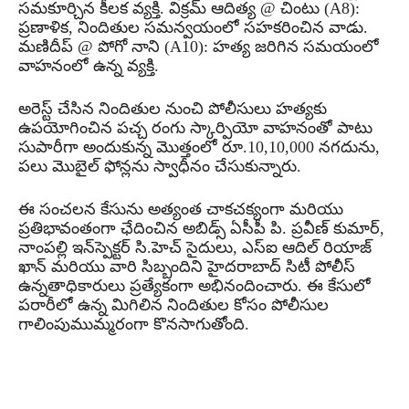
సమకూర్చిన కీలక వ్యక్తి. విక్రమ్ ఆదిత్య @ చింటు (A8):
ప్రణాళిక, నిందితుల సమన్వయంలో సహకరించిన వాడు.
మణిదీప్ @ పోగో నాని (A10): హత్య జరిగిన సమయంలో
వాహనంలో ఉన్న వ్యక్తి.
అరెస్ట్ చేసిన నిందితుల నుంచి పోలీసులు హత్యకు
ఉపయోగించిన పచ్చ రంగు స్కార్పియో వాహనంతో పాటు
సుపారీగా అందుకున్న మొత్తంలో రూ.10,10,000 నగదును,
పలు మొబైల్ ఫోన్లను స్వాధీనం చేసుకున్నారు.
ఈ సంచలన కేసును అత్యంత చాకచక్యంగా మరియు
ప్రతిభావంతంగా ఛేదించిన అబిడ్స్ ఏసీపీ పి. ప్రవీణ్ కుమార్,
నాంపల్లి ఇన్‌స్పెక్టర్ సి.హెచ్ సైదులు, ఎస్ఐ ఆదిల్ రియాజ్
ఖాన్ మరియు వారి సిబ్బందిని హైదరాబాద్ సిటీ పోలీస్
ఉన్నతాధికారులు ప్రత్యేకంగా అభినందించారు. ఈ కేసులో
పరారీలో ఉన్న మిగిలిన నిందితుల కోసం పోలీసుల
గాలింపుముమ్మరంగా కొనసాగుతోంది.