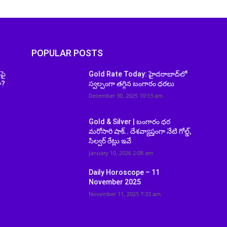
POPULAR POSTS
పై
Gold Rate Today: హైదరాబాద్‌లో
ా?
స్వల్పంగా తగ్గిన బంగారం ధరలు
December 30, 2025 10:13 am
Gold & Silver | బంగారం ధర
మరోసారి షాక్.. దేశవ్యాప్తంగా నేటి గోల్డ్,
సిల్వర్ రేట్లు ఇవే
January 10, 2026 2:08 am
Daily Horoscope – 11
November 2025
November 11, 2025 7:33 am