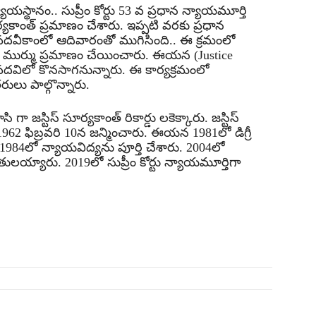
య‌స్థానం.. సుప్రీం కోర్టు 53 వ ప్ర‌ధాన న్యాయ‌మూర్తి
య‌కాంత్ ప్ర‌మాణం చేశారు. ఇప్ప‌టి వ‌ర‌కు ప్ర‌ధాన
్ ప‌ద‌వీకాంలో ఆదివారంతో ముగిసింది.. ఈ క్ర‌మంలో
ప‌తి ముర్ము ప్ర‌మాణం చేయించారు. ఈయ‌న (Justice
ప‌ద‌విలో కొన‌సాగ‌నున్నారు. ఈ కార్య‌క్ర‌మంలో
త‌రులు పాల్గొన్నారు.
గా జ‌స్టిస్ సూర్య‌కాంత్ రికార్డు ల‌కెక్కారు. జ‌స్టిస్
1962 ఫిబ్ర‌వ‌రి 10న జ‌న్మించారు. ఈయ‌న 1981లో డిగ్రీ
ంచి 1984లో న్యాయ‌విద్య‌ను పూర్తి చేశారు. 2004లో
ల‌య్యారు. 2019లో సుప్రీం కోర్టు న్యాయ‌మూర్తిగా