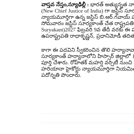
వాస్తవ నేస్తం,న్యూఢిల్లీ :
భార‌త్ అత్యున్న‌త న్యా
(New Chief Justice of India) గా జ‌స్టిస్ సూర్
న్యాయ‌మూర్తిగా ఉన్న జ‌స్టిస్ బి.ఆర్‌.గ‌వాయ
సోమ‌వారం జ‌స్టిస్ సూర్య‌కాంత్ చేత రాష్ట్ర
Suryakant)2027 ఫిబ్ర‌వ‌రి 9వ తేదీ వ‌ర‌కు ఈ 
ఉప‌రాష్ట్రప‌తి రాధాకృష్ణ‌న్‌, ప్ర‌ధానిమోడీ త‌ది
కాగా ఈ ప‌ద‌విని స్వీక‌రించిన తొలి హ‌ర్యానావాసి 
సూర్య‌కాంత్ హ‌ర్యానాలోని హిస్సార్ జిల్లాలో 
పూర్తి చేశారు. రోహ్‌త‌క్ మ‌హ‌ర్షి వ‌ర్సిటీ ను
హ‌రియానా హైకోర్టు న్యాయ‌మూర్తిగా నియ‌మితు
ప‌దోన్న‌తి పొందారు.
Share