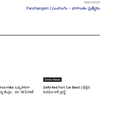
Next article
Panchangam | పంచాంగం – వారాంతం ప్రత్యేకం
Crime News
ice Hike: ఒక్కసారిగా
Delhi Red Fort Car Blast | ఢిల్లీని
్న కేంద్రం.. రూ.18 సిగరెట్
కుదిపిన కార్ బ్లాస్ట్