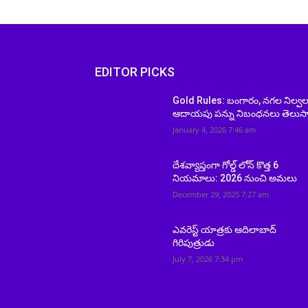
EDITOR PICKS
Gold Rules: బంగారం, నగల నిల్వల
ఆదాయపు పన్ను నిబంధనలు తెలుస
January 4, 2026 7:46 am
దేశవ్యాప్తంగా గోల్డ్ లోన్ కొత్త 6
నియమాలు: 2026 నుంచి అమలు
December 29, 2025 7:27 am
ఎవరెస్ట్ యాత్రకు ఆదిలాబాద్
గిరిపుత్రుడు
July 7, 2026 7:34 pm