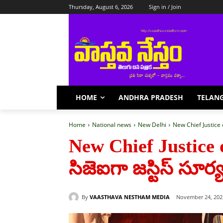
Thursday, August 6, 2026
Sign in / Join
HOME
ANDHRA PRADESH
TELAN
Home
National news
New Delhi
New Chief Justice of I
New Chief Justice of 
సిజెఐగా జ‌స్టిస్ సూర్య
By
VAASTHAVA NESTHAM MEDIA
November 24, 202