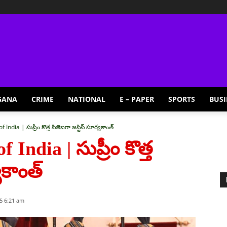
GANA
CRIME
NATIONAL
E – PAPER
SPORTS
BUSI
ndia | సుప్రీం కొత్త సిజెఐగా జ‌స్టిస్ సూర్య‌కాంత్
India | సుప్రీం కొత్త
‌కాంత్
5 6:21 am