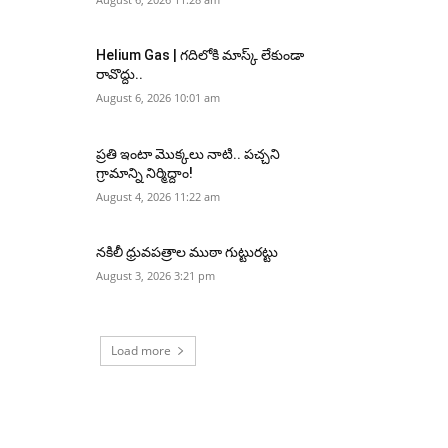
Helium Gas | గదిలోకి మాస్క్ లేకుండా
రావొద్దు..
August 6, 2026 10:01 am
ప్రతి ఇంటా మొక్కలు నాటి.. పచ్చని
గ్రామాన్ని నిర్మిద్దాం!
August 4, 2026 11:22 am
నకిలీ ధ్రువపత్రాల ముఠా గుట్టురట్టు
August 3, 2026 3:21 pm
Load more