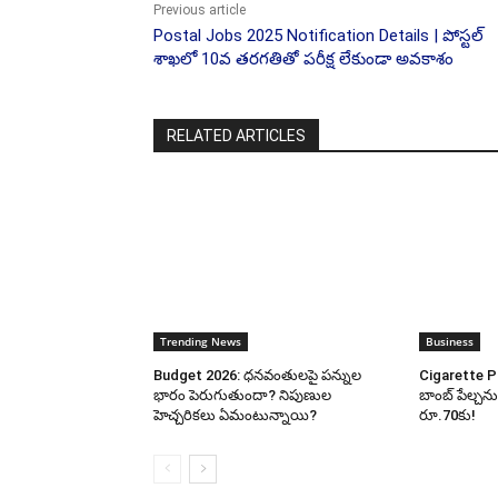
Previous article
Postal Jobs 2025 Notification Details | పోస్టల్
శాఖలో 10వ తరగతితో పరీక్ష లేకుండా అవకాశం
RELATED ARTICLES
Trending News
Business
Budget 2026: ధనవంతులపై పన్నుల
Cigarette Pr
భారం పెరుగుతుందా? నిపుణుల
బాంబ్ పేల్చనున
హెచ్చరికలు ఏమంటున్నాయి?
రూ.70కు!