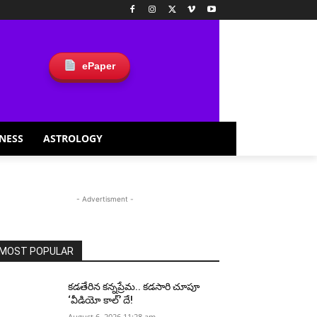
ePaper
NESS
ASTROLOGY
- Advertisment -
MOST POPULAR
కడతేరిన కన్నప్రేమ.. కడసారి చూపూ
‘వీడియో కాల్’ దే!
August 6, 2026 11:28 am