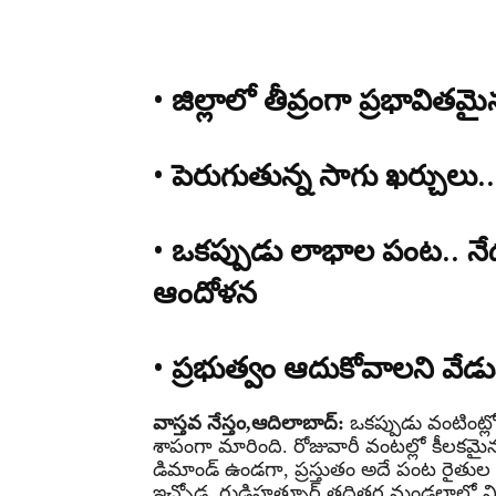
• జిల్లాలో తీవ్రంగా ప్రభావి
• పెరుగుతున్న సాగు ఖర్చులు
• ఒకప్పుడు లాభాల పంట.. నే
ఆందోళన
• ప్రభుత్వం ఆదుకోవాలని వేడు
వాస్తవ నేస్తం,ఆదిలాబాద్:
ఒకప్పుడు వంటింట్
శాపంగా మారింది. రోజువారీ వంటల్లో కీలకమ
డిమాండ్ ఉండగా, ప్రస్తుతం అదే పంట రైతుల జ
ఇచ్చోడ, గుడిహత్నూర్ తదితర మండలాల్లో వి