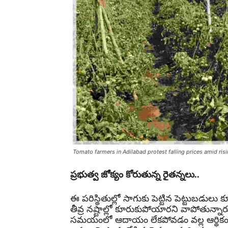
Tomato farmers in Adilabad protest falling prices amid risi
ప్రభుత్వ జోక్యం కోరుతున్న రైతన్నలు..
ఈ పరిస్థితుల్లో సాగుకు పెట్టిన పెట్టుబడు
తీవ్ర నష్టాల్లో కూరుకుపోయారని వాపోతున్నారు
సమయంలో ఆదాయం లేకపోవడం వల్ల ఆర్థికంగా 