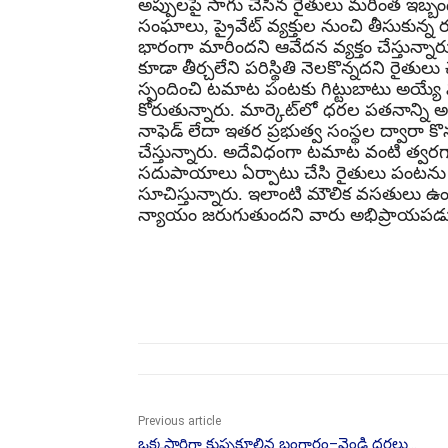
అప్పులపై సాగు చేసిన రైతులు మరింత ఇబ్బం
సంఘాలు, ప్రైవేట్ వ్యక్తుల నుంచి తీసుకు
భారంగా మారిందని ఆవేదన వ్యక్తం చేస్తున్నా
కూడా తీర్చలేని పరిస్థితి నెలకొన్నదని రైతుల
స్పందించి టమాట పంటకు గిట్టుబాటు అయ్యే 
కోరుతున్నారు. మార్కెట్‌లో ధరల పతనాన్ని 
నాఫెడ్ లేదా ఇతర ప్రభుత్వ సంస్థల ద్వారా కొన
చేస్తున్నారు. అదేవిధంగా టమాట వంటి త్వరగా ప
సదుపాయాలు ఏర్పాటు చేసి రైతులు పంటను క
సూచిస్తున్నారు. ఇలాంటి మౌలిక వసతులు ఉంట
న్యాయం జరుగుతుందని వారు అభిప్రాయపడు
Share
Previous article
ఒక్కసారిగా కుప్పకూలిన బంగారం–వెండి ధరలు…