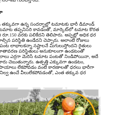
నిరాశకు గురిచేస్తోంది.
గా
క్కువగా ఉన్న సందర్భాల్లో టమాటకు భారీ డిమాండ్
ల్లో టమాట తప్పనిసరి కావడంతో, మార్కెట్‌లో టమాట కొరత
ూ.150 వరకు పలికేదని తెలిపారు. అప్పట్లో అధిక ధర
్సిన పరిస్థితి ఉండేదని చెప్పారు. అలాంటి రోజులు
ంట లాభాలకన్నా నష్టాలనే మిగులుస్తోందని రైతులు
న్‌లో వాతావరణ పరిస్థితులు అనుకూలంగా ఉండటంతో
లాలు ఎర్రగా మెరిసే టమాట పంటతో నిండిపోయినా, అదే
ారు చెబుతున్నారు. ఉత్పత్తి ఎక్కువగా ఉండటం,
 సదుపాయాలు లేకపోవడం వంటి కారణాలతో ధరలు భారీగా
ిల్వ ఉంచే వీలులేకపోవడంతో, ఎంత తక్కువ ధర