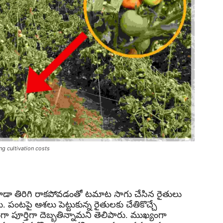
ng cultivation costs
లు కూడా తిరిగి రాకపోవడంతో టమాట సాగు చేసిన రైతులు
. పంటపై ఆశలు పెట్టుకున్న రైతులకు చేతికొచ్చే
పూర్తిగా దెబ్బతిన్నామని తెలిపారు. ముఖ్యంగా