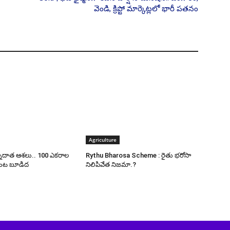
వెండి, క్రిప్టో మార్కెట్లలో భారీ పతనం
Agriculture
న్నదాత ఆశలు.. 100 ఎకరాల
Rythu Bharosa Scheme : రైతు భరోసా
పంట బూడిద
నిలిపివేత నిజమా.?