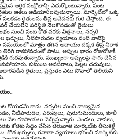
మైన ఆర్థిక సంక్షోభాన్ని ఎదుర్కొంటున్నారు. పంట
 రైతుల ఆశలు అడియాసలవుతున్నాయి. మార్కెట్‌లో ఒక్క
 పలకడం రైతులను తీవ్ర ఆవేదనకు గురి చేస్తోంది. ఈ
్ చేయలేని పరిస్థితి నెలకొనడంతో రైతులు
భం నుంచి పంట కోత వరకు విత్తనాలు, నర్సరీ
ల ఖర్చులు, నీటిపారుదల వ్యయాలు వంటి వాటిపై
మకాల సమయంలో మాత్రం తగిన ఆదాయం దక్కక తీవ్ర నిరాశ
బడులు తిరిగి రాకపోవడంతో పాటు, అప్పుల భారం రోజురోజుకీ
ిడికి గురవుతున్నారు. ముఖ్యంగా అప్పులపై సాగు చేసిన
 కూరుకుపోయారు. కుటుంబ అవసరాలు, పిల్లల చదువులు,
ధారపడిన రైతులు, ప్రస్తుతం ఎటు పోవాలో తెలియని
రు.
దాయం..
పంట కోయడమే కాదు. నర్సరీల నుంచి నాణ్యమైన
డం, నీటిపారుదల, ఎరువులు, పురుగుమందులు, కూలీ
లు వేల రూపాయలు వెచ్చిస్తున్నారు. ఎండలు, వానలు,
కోతకు సిద్ధం చేసిన తరువాత మార్కెట్‌కు తీసుకెళ్లే
 కోత ఖర్చులు, రవాణా వ్యయాలు భరించి మార్కెట్‌కు