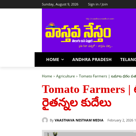
Sunday, August 9, 2026
Sign in / Join
HOME
ANDHRA PRADESH
TELAN
Home
Agriculture
Tomato Farmers | టమాట ధరల పతనం
Tomato Farmers 
రైతన్నల కుదేలు
By
VAASTHAVA NESTHAM MEDIA
February 2, 2026 