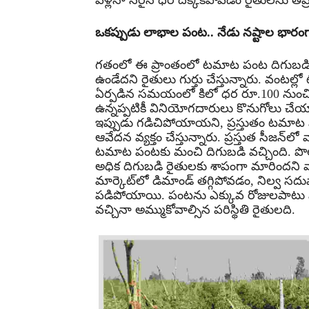
వెళ్లినా సరైన ధర దక్కకపోవడం రైతులను తీవ్ర 
ఒకప్పుడు లాభాల పంట.. నేడు నష్టాల భారం
గతంలో ఈ ప్రాంతంలో టమాట పంట దిగుబడి త
ఉండేదని రైతులు గుర్తు చేస్తున్నారు. వంట
ఏర్పడిన సమయంలో కిలో ధర రూ.100 నుంచి ర
ఉన్నప్పటికీ వినియోగదారులు కొనుగోలు చేయాల
ఇప్పుడు గడిచిపోయాయని, ప్రస్తుతం టమాట ప
ఆవేదన వ్యక్తం చేస్తున్నారు. ప్రస్తుత సీజ
టమాట పంటకు మంచి దిగుబడి వచ్చింది. పొ
అధిక దిగుబడి రైతులకు శాపంగా మారిందని వ
మార్కెట్‌లో డిమాండ్ తగ్గిపోవడం, నిల్వ
పడిపోయాయి. పంటను ఎక్కువ రోజులపాటు న
వచ్చినా అమ్ముకోవాల్సిన పరిస్థితి రైతులది.