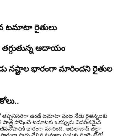
తమైన టమాటా రైతులు
.. తగ్గుతున్న ఆదాయం
డు నష్టాల భారంగా మారిందని రైతుల
కోలు..
లో తప్పనిసరిగా ఉండే టమాటా పంట నేడు రైతన్నలకు
ైన పాత్ర పోషించే టమాటకు ఒకప్పుడు విపరీతమైన
ీవనోపాధికి భారంగా మారింది. ఆదిలాబాద్ జిల్లా
స్తారంగా సాగు చేసిన టమాట పంటకు మార్కెట్‌లో