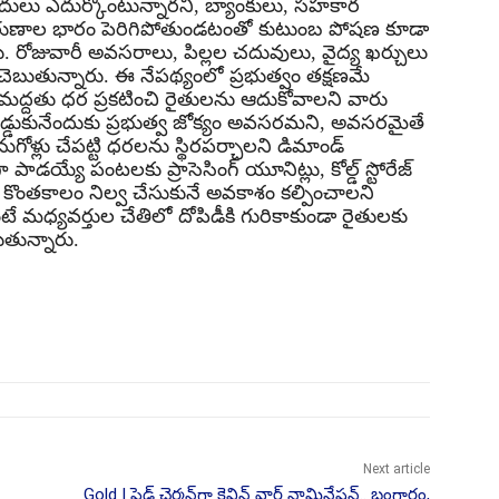
దులు ఎదుర్కొంటున్నారని, బ్యాంకులు, సహకార
న్న రుణాల భారం పెరిగిపోతుండటంతో కుటుంబ పోషణ కూడా
రు. రోజువారీ అవసరాలు, పిల్లల చదువులు, వైద్య ఖర్చులు
ు చెబుతున్నారు. ఈ నేపథ్యంలో ప్రభుత్వం తక్షణమే
మద్దతు ధర ప్రకటించి రైతులను ఆదుకోవాలని వారు
అడ్డుకునేందుకు ప్రభుత్వ జోక్యం అవసరమని, అవసరమైతే
ుగోళ్లు చేపట్టి ధరలను స్థిరపర్చాలని డిమాండ్
ాడయ్యే పంటలకు ప్రాసెసింగ్ యూనిట్లు, కోల్డ్ స్టోరేజ్
ొంతకాలం నిల్వ చేసుకునే అవకాశం కల్పించాలని
ే మధ్యవర్తుల చేతిలో దోపిడీకి గురికాకుండా రైతులకు
తున్నారు.
Next article
Gold | ఫెడ్ ఛైర్మన్‌గా కెవిన్ వార్ష్ నామినేషన్.. బంగారం,