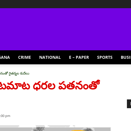
GANA
CRIME
NATIONAL
E – PAPER
SPORTS
BUSI
తో రైతన్నల కుదేలు
| టమాట ధరల పతనంతో
1:00 pm