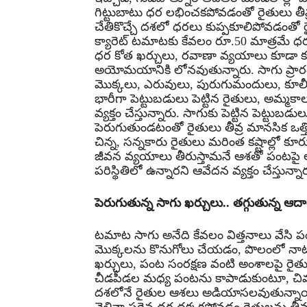
గిట్టుబాటు ధర లభించకపోవడంతో రైతులు తీవ్ర
చేతికొచ్చే దశలో ధరలు కుప్పకూలిపోవడంతో
క్యారెట్ టమాటకు కేవలం రూ.50 మాత్రమే ధర
ధర కోత ఖర్చులు, రవాణా వ్యయాలు కూడా కవర
అయోమయానికి లోనవుతున్నారు. సాగు ప్రారం
మొక్కలు, ఎరువులు, పురుగుమందులు, కూలీ
భారీగా పెట్టుబడులు పెట్టిన రైతులు, అమ్
వ్యక్తం చేస్తున్నారు. సాగుకు పెట్టిన పెట్టు
పెరుగుతుండటంతో రైతులు తీవ్ర మానసిక ఒత్త
చిన్న, సన్నకారు రైతులు మరింత కష్టాల్లో
జీవన వ్యయాలు తీరుస్తామనే ఆశతో పంటపై ఆ
పరిస్థితిలో ఉన్నారని ఆవేదన వ్యక్తం చేస్తున్నా
పెరుగుతున్న సాగు ఖర్చులు.. తగ్గుతున్న ఆ
టమాట సాగు అనేది కేవలం విత్తనాలు వేసి 
మొక్కలను కొనుగోలు చేయడం, పొలంలో నాట
ఖర్చులు, పంట సంరక్షణ వంటి అంశాలపై రైతు
చీడపీడల మధ్య పంటను కాపాడుకుంటూ, చివరకు 
దశలోనే రైతుల ఆశలు అడియాసలవుతున్నాయి.