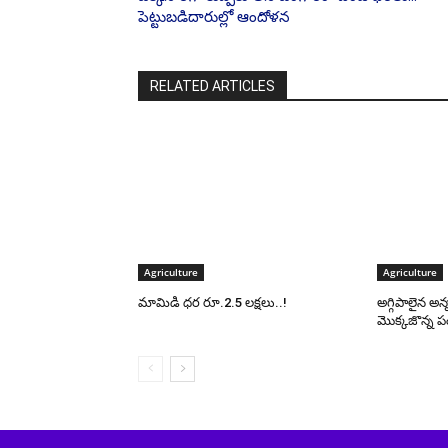
పెట్టుబడిదారుల్లో ఆందోళన
RELATED ARTICLES
Agriculture
Agriculture
మామిడి ధర రూ.2.5 లక్షలు..!
అగ్గిపాలైన అ
మొక్కజొన్న 