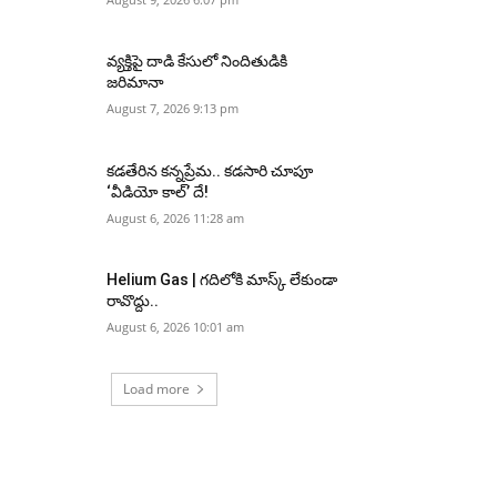
వ్యక్తిపై దాడి కేసులో నిందితుడికి
జరిమానా
August 7, 2026 9:13 pm
కడతేరిన కన్నప్రేమ.. కడసారి చూపూ
‘వీడియో కాల్’ దే!
August 6, 2026 11:28 am
Helium Gas | గదిలోకి మాస్క్ లేకుండా
రావొద్దు..
August 6, 2026 10:01 am
Load more