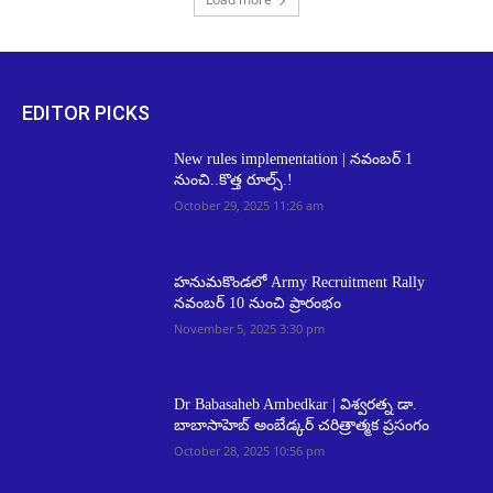
EDITOR PICKS
New rules implementation | నవంబర్ 1
నుంచి..కొత్త రూల్స్.!
October 29, 2025 11:26 am
హనుమకొండలో Army Recruitment Rally
నవంబర్ 10 నుంచి ప్రారంభం
November 5, 2025 3:30 pm
Dr Babasaheb Ambedkar | విశ్వరత్న డా.
బాబాసాహెబ్ అంబేడ్కర్ చరిత్రాత్మక ప్రసంగం
October 28, 2025 10:56 pm