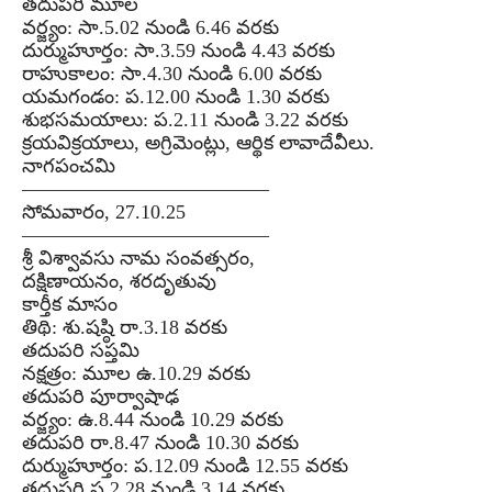
తదుపరి మూల
వర్జ్యం: సా.5.02 నుండి 6.46 వరకు
దుర్ముహూర్తం: సా.3.59 నుండి 4.43 వరకు
రాహుకాలం: సా.4.30 నుండి 6.00 వరకు
యమగండం: ప.12.00 నుండి 1.30 వరకు
శుభసమయాలు: ప.2.11 నుండి 3.22 వరకు
క్రయవిక్రయాలు, అగ్రిమెంట్లు, ఆర్థిక లావాదేవీలు.
నాగపంచమి
–––––––––––––––––––––––––
సోమవారం, 27.10.25
–––––––––––––––––––––––––
శ్రీ విశ్వావసు నామ సంవత్సరం,
దక్షిణాయనం, శరదృతువు
కార్తీక మాసం
తిథి: శు.షష్ఠి రా.3.18 వరకు
తదుపరి సప్తమి
నక్షత్రం: మూల ఉ.10.29 వరకు
తదుపరి పూర్వాషాఢ
వర్జ్యం: ఉ.8.44 నుండి 10.29 వరకు
తదుపరి రా.8.47 నుండి 10.30 వరకు
దుర్ముహూర్తం: ప.12.09 నుండి 12.55 వరకు
తదుపరి ప.2.28 నుండి 3.14 వరకు