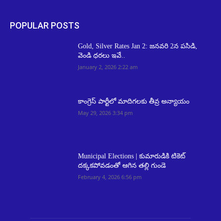
POPULAR POSTS
Gold, Silver Rates Jan 2: జనవరి 2న పసిడి,
వెండి ధరలు ఇవే..
January 2, 2026 2:22 am
కాంగ్రెస్ పార్టీలో మాదిగలకు తీవ్ర అన్యాయం
May 29, 2026 3:34 pm
Municipal Elections | కుమారుడికి టికెట్
దక్కకపోవడంతో ఆగిన తల్లి గుండె
February 4, 2026 6:56 pm