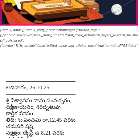
{"remix_data":[],"remix_entry_point":"challenges","source_tags":
[],"origin":"unknown","total_draw_time":0,"total_draw_actions":0,"layers_used":0,"brush
{},"tools_used":
{"border":1},"is_sticker":false,"edited_since_last_sticker_save":true,"containsFTESticker"
–––––––––––––––––––––––––
ఆదివారం, 26.10.25
–––––––––––––––––––––––––
శ్రీ విశ్వావసు నామ సంవత్సరం,
దక్షిణాయనం, శరదృతువు
కార్తీక మాసం
తిథి: శు.పంచమి రా.12.45 వరకు
తదుపరి షష్ఠి
నక్షత్రం: జ్యేష్ఠ ఉ.8.21 వరకు