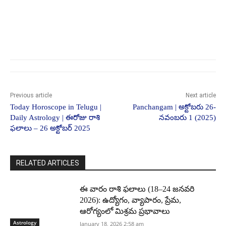
Previous article
Next article
Today Horoscope in Telugu |
Panchangam | అక్టోబ‌రు 26-
Daily Astrology | ఈరోజు రాశి
న‌వంబ‌రు 1 (2025)
ఫలాలు – 26 అక్టోబర్ 2025
RELATED ARTICLES
ఈ వారం రాశి ఫలాలు (18–24 జనవరి
2026): ఉద్యోగం, వ్యాపారం, ప్రేమ,
ఆరోగ్యంలో మిశ్రమ ప్రభావాలు
Astrology
January 18, 2026 2:58 am