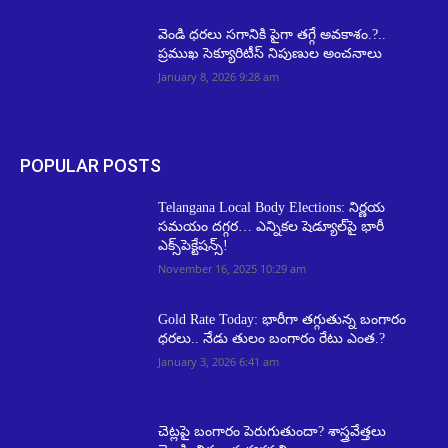
వెండి ధరలు సగానికి పైగా తగ్గే అవకాశం.?..
ప్రముఖ సెక్యూరిటీస్ నిపుణుల అంచనాలు
January 8, 2026 9:28 am
POPULAR POSTS
Telangana Local Body Elections: నిర్ణయ
సమయం దగ్గర… ఎన్నికల షెడ్యూల్‌పై భారీ
ఎక్స్‌పెక్టేషన్స్!
November 16, 2025 10:29 am
Gold Rate Today: భారీగా తగ్గుతున్న బంగారం
ధరలు.. నేడు తులం బంగారం రేటు ఎంత.?
January 3, 2026 6:41 am
చెట్లపై బంగారం పెరుగుతుందా? శాస్త్రవేత్తలు