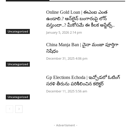
Online Gold Loan | ఈఎంఐ ఎంత
ఉండాలి.? ఆన్‌లైన్ బంగారంపై లోన్
వస్తుందా..? మీకోసమే ఈ కీలక అప్డేట్స్..
Uncategorized
January 5, 2026 2:14 pm
China Manja Ban | చైనా మంజా పూర్తిగా
నిషేధం
December 31, 2025 4:06 pm
Uncategorized
Gp Elections Echoda | ఇచ్చోడలో ఓటింగ్
సరళి తీరును పరిశీలించిన కలెక్టర్
December 11, 2025 5:56 am
Uncategorized
- Advertisment -