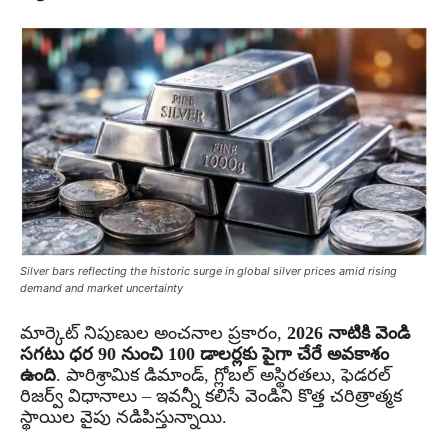
Silver bars reflecting the historic surge in global silver prices amid rising
demand and market uncertainty
మార్కెట్ నిపుణుల అంచనాల ప్రకారం,
2026 నాటికి వెండి
సగటు ధర 90 నుంచి 100 డాలర్లకు పైగా చేరే అవకాశం
ఉంది
. పారిశ్రామిక డిమాండ్, గ్లోబల్ అస్థిరతలు, ఫెడరల్
రిజర్వ్ విధానాలు – ఇవన్నీ కలిసే వెండిని కొత్త చరిత్రాత్మక
స్థాయిల వైపు నడిపిస్తున్నాయి.