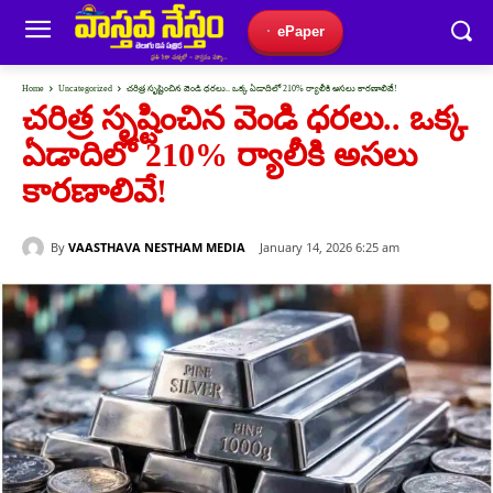
ePaper
Home
Uncategorized
చరిత్ర సృష్టించిన వెండి ధరలు.. ఒక్క ఏడాదిలో 210% ర్యాలీకి అసలు కారణాలివే!
చరిత్ర సృష్టించిన వెండి ధరలు.. ఒక్క
ఏడాదిలో 210% ర్యాలీకి అసలు
కారణాలివే!
By
VAASTHAVA NESTHAM MEDIA
January 14, 2026 6:25 am