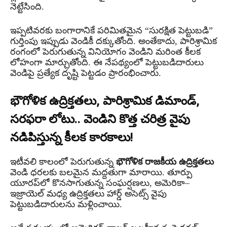
నెట్టేసింది.
ఇప్పటివరకు బంగారానికే పరిమితమైన “సురక్షిత పెట్టుబడి”
గుర్తింపు ఇప్పుడు వెండికీ దక్కుతోంది. అంతేకాదు, పారిశ్రామిక
రంగంలో పెరుగుతున్న వినియోగం వెండిని మరింత కీలక
లోహంగా మార్చుతోంది. ఈ నేపథ్యంలో పెట్టుబడిదారులు
వెండిపై ప్రత్యేక దృష్టి పెట్టడం ప్రారంభించారు.
భౌగోళిక ఉద్రిక్తతలు, పారిశ్రామిక డిమాండ్,
సరఫరా లోటు.. వెండిని కొత్త చరిత్ర వైపు
నడిపిస్తున్న కీలక కారకాలు!
ఇటీవలి కాలంలో పెరుగుతున్న
భౌగోళిక రాజకీయ ఉద్రిక్తతలు
వెండి ధరలకు బలమైన మద్దతుగా మారాయి. తూర్పు
యూరప్‌లో కొనసాగుతున్న సంఘర్షణలు, అమెరికా–
ఇజ్రాయెల్ మధ్య ఉద్రిక్తతలు హార్డ్ అసెట్స్ వైపు
పెట్టుబడిదారులను మళ్లించాయి.