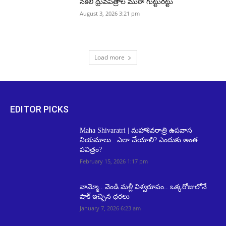
నకిలీ ధ్రువపత్రాల ముఠా గుట్టురట్టు
August 3, 2026 3:21 pm
Load more
EDITOR PICKS
Maha Shivaratri | మహాశివరాత్రి ఉపవాస
నియమాలు.. ఎలా చేయాలి? ఎందుకు అంత
పవిత్రం?
February 15, 2026 1:17 pm
వామ్మో.. వెండి మళ్లీ విశ్వరూపం.. ఒక్కరోజులోనే
షాక్ ఇచ్చిన ధరలు
January 7, 2026 6:23 am