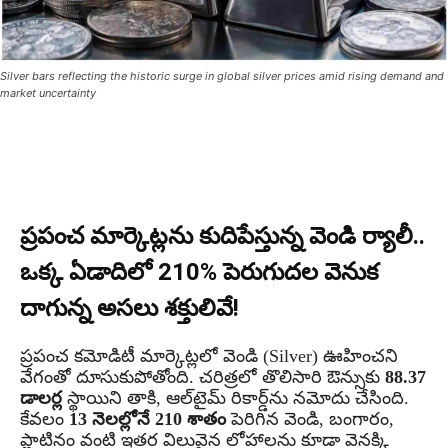
Silver bars reflecting the historic surge in global silver prices amid rising demand and
market uncertainty
ప్రపంచ మార్కెట్లను కుదిపేస్తున్న వెండి ర్యాలీ..
ఒక్క ఏడాదిలో 210% పెరుగుదల వెనుక
దాగున్న అసలు శక్తులివే!
ప్రపంచ కమోడిటీ మార్కెట్లలో వెండి (Silver) ఊహించని
వేగంతో దూసుకుపోతోంది. చరిత్రలో తొలిసారి ఔన్సుకు
88.37
డాలర్ల
స్థాయిని తాకి, ఆల్‌టైమ్ రికార్డ్‌ను నమోదు చేసింది.
కేవలం
13 నెలల్లోనే 210 శాతం
పెరిగిన వెండి, బంగారం,
ప్లాటినం వంటి ఇతర విలువైన లోహాలను కూడా వెనక్కి