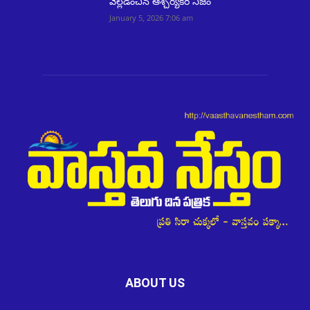
వెల్లడించిన ఆశ్చర్యకర నిజం
January 5, 2026 7:06 am
ABOUT US