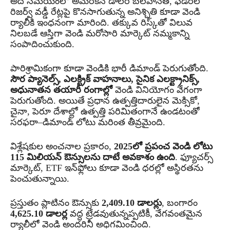
అదే సమయంలో అమెరికన్ డాలర్ బలహీనత, ఫెడరల్
రిజర్వ్ వడ్డీ రేట్లపై కొనసాగుతున్న అనిశ్చితి కూడా వెండి
ర్యాలీకి ఇంధనంగా మారింది. తక్కువ రిస్క్‌తో విలువ
నిలబడే ఆస్తిగా వెండి మరోసారి మార్కెట్ నమ్మకాన్ని
సంపాదించుకుంది.
పారిశ్రామికంగా కూడా వెండికి భారీ డిమాండ్ పెరుగుతోంది.
సౌర ప్యానెల్స్, ఎలక్ట్రిక్ వాహనాలు, సైనిక ఎలక్ట్రానిక్స్,
అధునాతన తయారీ రంగాల్లో
వెండి వినియోగం వేగంగా
పెరుగుతోంది. అయితే ప్రధాన ఉత్పత్తిదారులైన మెక్సికో,
చైనా, పెరూ దేశాల్లో ఉత్పత్తి పరిమితంగానే ఉండటంతో
సరఫరా–డిమాండ్ లోటు మరింత తీవ్రమైంది.
విశ్లేషకుల అంచనాల ప్రకారం,
2025లో ప్రపంచ వెండి లోటు
115 మిలియన్ ఔన్సులను దాటే అవకాశం ఉంది
. ఫ్యూచర్స్
మార్కెట్, ETF ఇన్‌ఫ్లోలు కూడా వెండి ధరల్లో అస్థిరతను
పెంచుతున్నాయి.
ప్రస్తుతం ప్లాటినం ఔన్సుకు
2,409.10 డాలర్లు
, బంగారం
4,625.10 డాలర్ల
వద్ద ట్రేడవుతున్నప్పటికీ, వేగవంతమైన
ర్యాలీలో వెండి అందరినీ అధిగమించింది.