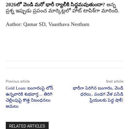
2026లో వెండి మరో భారీ ర్యాలీకి సిద్ధమవుతుందా?
అన్న
ప్రశ్న ఇప్పుడు ప్రపంచ మార్కెట్లలో హాట్ టాపిక్‌గా మారింది.
Author: Qamar SD, Vaasthava Nestham
Previous article
Next article
Gold Loan: బంగారంపై లోన్
భారీగా పెరిగిన బంగారం, వెండి
ఉన్నవారికి శుభవార్త… తిరిగి
ధరలు.. పండగ వేళ పసిడి
చెల్లింపుపై కొత్త నిబంధనలు
ప్రియులకు పెద్ద షాక్!
అమలు
RELATED ARTICLES