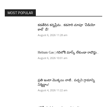
MOST POPULAR
కడతేరిన కన్నప్రేమ.. కడసారి చూపూ ‘వీడియో
కాల్’ దే!
August 6, 2026 11:28 am
Helium Gas | గదిలోకి మాస్క్ లేకుండా రావొద్దు..
August 6, 2026 10:01 am
ప్రతి ఇంటా మొక్కలు నాటి.. పచ్చని గ్రామాన్ని
నిర్మిద్దాం!
August 4, 2026 11:22 am