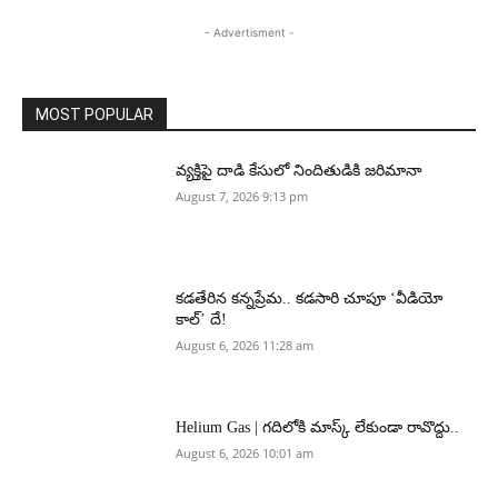
- Advertisment -
MOST POPULAR
వ్యక్తిపై దాడి కేసులో నిందితుడికి జరిమానా
August 7, 2026 9:13 pm
కడతేరిన కన్నప్రేమ.. కడసారి చూపూ ‘వీడియో
కాల్’ దే!
August 6, 2026 11:28 am
Helium Gas | గదిలోకి మాస్క్ లేకుండా రావొద్దు..
August 6, 2026 10:01 am