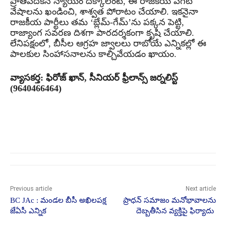
ప్రాతిపదికన న్యాయం దక్కాలంటే, ఈ రాజకీయ పగటి
వేషాలను ఖండించి, శాశ్వత పోరాటం చేయాలి. ఇకనైనా
రాజకీయ పార్టీలు తమ ‘బ్లేమ్-గేమ్‌’ను పక్కన పెట్టి,
రాజ్యాంగ సవరణ దిశగా పారదర్శకంగా కృషి చేయాలి.
లేనిపక్షంలో, బీసీల ఆగ్రహ జ్వాలలు రాబోయే ఎన్నికల్లో ఈ
పాలకుల సింహాసనాలను కాల్చివేయడం ఖాయం.
వ్యాసకర్త: ఫిరోజ్ ఖాన్, సీనియర్ ఫ్రీలాన్స్ జర్నలిస్ట్
(9640466464)
Previous article
Next article
BC JAc : మండల బీసీ అఖిలపక్ష
ప్రాధన్ సమాజం మనోభావాలను
జేఏసీ ఎన్నిక
దెబ్బతీసిన వ్యక్తిపై ఫిర్యాదు