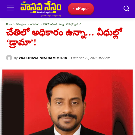
ePaper
Home
Telangana
Adilabad
చేతిలో అధికారం ఉన్నా... వీధుల్లో 'డ్రామా'!️
చేతిలో అధికారం ఉన్నా… వీధుల్లో
‘డ్రామా’!️
By
VAASTHAVA NESTHAM MEDIA
October 22, 2025 3:22 am