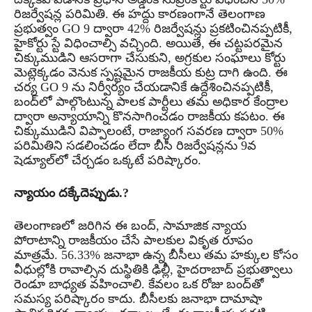
రిజర్వేషన్ల పరిమితి. ఈ హద్దు కారణంగానే తెలంగాణ
ప్రభుత్వం GO 9 ద్వారా 42% రిజర్వేషన్లు ప్రకటించినప్పటికీ,
హైకోర్టు స్టే విధించాల్సి వచ్చింది. అయితే, ఈ చట్టపరమైన
చిక్కుముడిని ఆసరాగా చేసుకుని, అగ్రకుల సంఘాలు కోర్టు
మెట్లెక్కడం వెనుక స్పష్టమైన రాజకీయ కుట్ర దాగి ఉంది. ఈ
చర్య GO 9 ను నిర్వీర్యం చేయడానికే ఉద్దేశించినప్పటికీ,
బంద్‌లో పాల్గొంటున్న పాలక పార్టీలు తమ అధికార కేంద్రాల
ద్వారా అన్యాయాన్ని కొనసాగించడం రాజకీయ కపటం. ఈ
చిక్కుముడిని విప్పాలంటే, రాజ్యాంగ సవరణ ద్వారా 50%
పరిమితిని సడలించడం లేదా బీసీ రిజర్వేషన్లను 9వ
షెడ్యూల్‌లో చేర్చడం ఒక్కటే పరిష్కారం.
న్యాయం దక్కేదెప్పుడు.?
తెలంగాణలో జరిగిన ఈ బంద్, సామాజిక న్యాయ
పోరాటాన్ని రాజకీయం చేసే పాలకుల వికృత రూపం
మాత్రమే. 56.33% జనాభా ఉన్న బీసీలు తమ హక్కుల కోసం
వీధుల్లోకి రావాల్సిన దుస్థితికి ఢిల్లీ, హైదరాబాద్ ప్రభుత్వాలు
రెండూ బాధ్యత వహించాలి. కేవలం ఒక రోజు బంద్‌తో
సమస్య పరిష్కారం కాదు. బీసీలకు జనాభా దామాషా