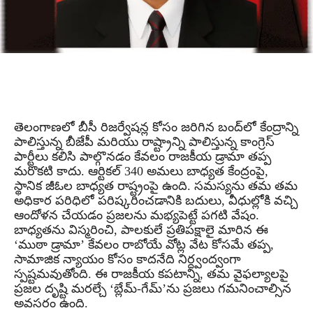
తెలంగాణలో బీసీ రిజర్వేషన్ల కోసం జరిగిన బంద్‌లో కేంద్రాన్ని
పాలిస్తున్న బీజేపీ మరియు రాష్ట్రాన్ని పాలిస్తున్న కాంగ్రెస్
పార్టీలు కలిసి పాల్గొనడం కేవలం రాజకీయ డ్రామా తప్ప
మరొకటి కాదు. ఆర్టికల్ 340 అమలు బాధ్యత కేంద్రంపై,
స్థానిక జీఓల బాధ్యత రాష్ట్రంపై ఉంది. సమస్యను తమ తమ
అధికార పరిధిలో పరిష్కరించడానికి బదులు, వీధుల్లోకి వచ్చి
ఆందోళన చేయడం ప్రజలను మభ్యపెట్టే పగటి వేషం.
బాధ్యతను విస్మరించి, పాలకులే ప్రతిపక్షాలై మారిన ఈ
‘ముఠా డ్రామా’ కేవలం రాబోయే వోట్ల వేట కోసమే తప్ప,
సామాజిక న్యాయం కోసం కాదనేది నిర్ద్వంద్వంగా
స్పష్టమవుతోంది. ఈ రాజకీయ కపటాన్ని, తమ వైఫల్యాలపై
ప్రజల దృష్టి మరల్చే ‘బ్లేమ్-గేమ్‌’ను ప్రజలు గమనించాల్సిన
అవసరం ఉంది.