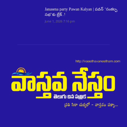
Janasena party Pawan Kalyan | పవన్ ‘సంకల్ప
సభ’కు బ్రేక్..!
June 1, 2026 7:16 pm