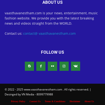
ABOUT US
vaasthavanestham.com is your news, entertainment, music
fashion website. We provide you with the latest breaking
news and videos straight from the WORLD.
Contact us:
contact@ vaasthavanestham.com
FOLLOW US
© 2022 - 2025 www.vaasthavanestham.com . All rights reserved. |
Desinged by VN Media - 8099779988
Privacy Policy
Contact Us
Terms & Conditions
Disclaimer
About Us