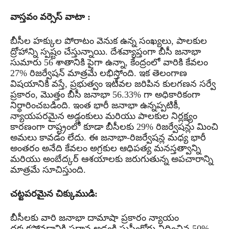
వాస్తవం వర్సెస్ వాటా :
బీసీల హక్కుల పోరాటం వెనుక ఉన్న సంఖ్యలు, పాలకుల
ద్రోహాన్ని స్పష్టం చేస్తున్నాయి. దేశవ్యాప్తంగా బీసీ జనాభా
సుమారు 56 శాతానికి పైగా ఉన్నా, కేంద్రంలో వారికి కేవలం
27% రిజర్వేషన్ మాత్రమే లభిస్తోంది. ఇక తెలంగాణ
విషయానికి వస్తే, ప్రభుత్వం ఇటీవల జరిపిన కులగణన సర్వే
ప్రకారం, మొత్తం బీసీ జనాభా 56.33% గా అధికారికంగా
నిర్ధారించబడింది. ఇంత భారీ జనాభా ఉన్నప్పటికీ,
న్యాయపరమైన అడ్డంకులు మరియు పాలకుల నిర్లక్ష్యం
కారణంగా రాష్ట్రంలో కూడా బీసీలకు 29% రిజర్వేషన్లు మించి
అమలు కావడం లేదు. ఈ జనాభా-రిజర్వేషన్ల మధ్య భారీ
అంతరం అనేది కేవలం అగ్రకుల ఆధిపత్య మనస్తత్వాన్ని
మరియు అంబేద్కర్ ఆశయాలకు జరుగుతున్న అపచారాన్ని
మాత్రమే సూచిస్తుంది.
చట్టపరమైన చిక్కుముడి:
బీసీలకు వారి జనాభా దామాషా ప్రకారం న్యాయం
దక్కకపోవడానికి ప్రధాన అడ్డంకి సుప్రీంకోర్టు విధించిన 50%