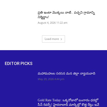
ప్రతి ఇంటా మొక్కలు నాటి.. పచ్చని గ్రామాన్ని
నిర్మిద్దాం!
August 4, 2026 11:22 am
Load more
EDITOR PICKS
మహామహుల సరసన మన జిల్లా న్యాయవాది
May 29, 2026 4:44 pm
Gold Rate Today: ఒక్కరోజులో బంగారం ధరల్లో
సీన్ రివర్స్! హైదరాబాద్ మార్కెట్లో కొత్త రేట్లు ఇవే