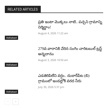
RELATED ARTICLES
ప్రతి ఇంటా మొక్కలు నాటి.. పచ్చని గ్రామాన్ని
నిర్మిద్దాం!
August 4, 2026 11:22 am
Adilabad
279వ వారానికి చేరిన సంగెం చారిటబుల్ ట్రస్ట్
అన్నదానం
August 3, 2026 10:50 am
Adilabad
ఎడతెరిపిలేని వర్షం.. దుబార్‌పేట (బి)
గ్రామంలో ఇండల్లోకి వరద నీరు
July 30, 2026 5:37 pm
Adilabad