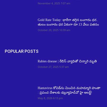
November 4, 2025 7:07 am
Gold Rate Today: భారీగా తగ్గిన బంగారం ధర..
తులం బంగారం ధర ఏకంగా రూ.13 వేలు పతనం
October 29, 2025 10:39 am
POPULAR POSTS
Rabies disease | రేబిస్ వ్యాధితో చిన్నారి మృతి
October 27, 2025 5:37 am
Hantavirus కోవిడ్‌ను మించిన మహమ్మారి హంతా
: ప్రపంచ దేశాలకు డబ్ల్యూహెచ్‌వో హై అలర్ట్!
May 8, 2026 6:13 pm