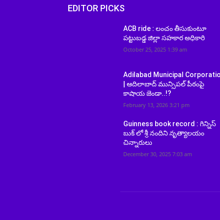
EDITOR PICKS
ACB ride : లంచం తీసుకుంటూ
పట్టుబడ్డ జిల్లా సహకార అధికారి
October 25, 2025 1:39 am
Adilabad Municipal Corporati
| ఆదిలాబాద్‌ మున్సిపల్ పీఠంపై
కాషాయ జెండా..!?
February 13, 2026 3:21 pm
Guinness book record : గిన్నిస్
బుక్ లో శ్రీ నందిని నృత్యాలయం
చిన్నారులు
December 30, 2025 7:03 am