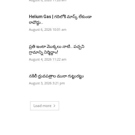
Helium Gas | గదిలోకి మాస్క్ లేకుండా
రావొద్దు..
August 6, 2026 10:01 am
ప్రతి ఇంటా మొక్కలు నాటి.. పచ్చని
గ్రామాన్ని నిర్మిద్దాం!
August 4, 2026 11:22 am
నకిలీ ధ్రువపత్రాల ముఠా గుట్టురట్టు
August 3, 2026 3:21 pm
Load more