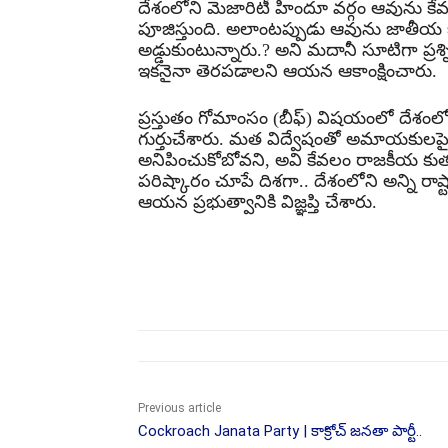
దేశంలోని మెజారిటీ హిందూ వర్గం ఆవును కేవల
పూజిస్తుంది. అలాంటప్పుడు ఆవును జాతీయ జం
అడ్డుకుంటున్నారు.? అని మదానీ సూటిగా ప్రశ్
ఇకనైనా తెరపడాలని ఆయన ఆకాంక్షించారు.
ప్రస్తుతం గోమాంసం (బీఫ్) విషయంలో దేశంలోని
గుర్తుచేశారు. మత విద్వేషంతో అమాయకులపై చేస
అనిపించుకోబోవని, అవి కేవలం రాజకీయ కుత
పరిష్కారం చూపే దిశగా.. దేశంలోని అన్ని రాష్
ఆయన ప్రభుత్వానికి విజ్ఞప్తి చేశారు.
Share
Previous article
Cockroach Janata Party | కాక్రోచ్ జనతా పార్టీ..