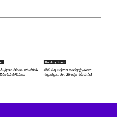
ws
Breaking News
రమే ప్రాణం తీసింది: యువకుడి
నకిలీ పత్తి విత్తనాల అంతర్రాష్ట్ర ముఠా
ఛేదించిన పోలీసులు
గుట్టురట్టు.. రూ. 20 లక్షల సరుకు సీజ్