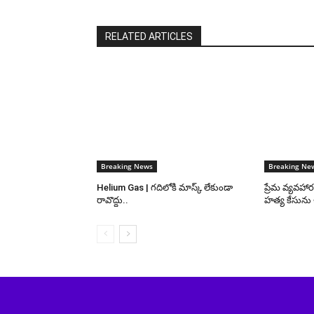
RELATED ARTICLES
Breaking News
Breaking Ne
Helium Gas | గదిలోకి మాస్క్ లేకుండా
ప్రేమ వ్యవహా
రావొద్దు..
హత్య కేసును 