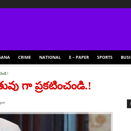
GANA
CRIME
NATIONAL
E – PAPER
SPORTS
BUSI
చండి.!
వు గా ప్రకటించండి.!
5 pm