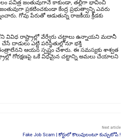
ం పవిత్ర జంతువుగానే కాకుండా, తల్లిగా భావించి
తువుగా ప్రకటించకుండా కేంద్ర ప్రభుత్వాన్ని ఎవరు
నించారు. గోవు పేరుతో ఆడుతున్న రాజకీయ క్రీడకు
 వివిధ రాష్ట్రాల్లో వేర్వేరు చట్టాలు ఉన్నాయని మదానీ
ే దాడులు ఎట్టి పరిస్థితుల్లోనూ భక్తి
ంత్రాలేనని ఆయన స్పష్టం చేశారు. ఈ సమస్యకు శాశ్వత
ట్రాల్లో గోరక్షణపై ఒకే విధమైన చట్టాన్ని అమలు చేయాలని
Next article
Fake Job Scam | కోర్టులో కొలువులంటూ కుచ్చుటోపీ.!