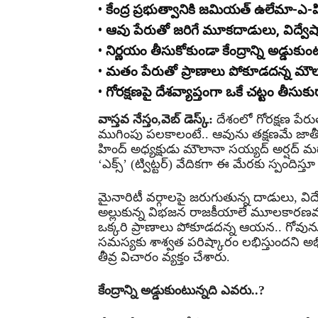
• కేంద్ర ప్రభుత్వానికి జమియత్ ఉలేమా-ఎ-
• ఆవు పేరుతో జరిగే మూకదాడులు, విద్వేష
• నిర్ణయం తీసుకోకుండా కేంద్రాన్ని అడ్డుకు
• మతం పేరుతో ప్రాణాలు పోకూడదన్న మౌల
• గోరక్షణపై దేశవ్యాప్తంగా ఒకే చట్టం తీసుక
వాస్తవ నేస్తం,వెబ్ డెస్క్:
దేశంలో గోరక్షణ పే
ముగింపు పలకాలంటే.. ఆవును తక్షణమే జా
హింద్ అధ్యక్షుడు మౌలానా సయ్యద్ అర్షద్ మ
‘ఎక్స్’ (ట్విట్టర్) వేదికగా ఈ మేరకు స్పందిస
మైనారిటీ వర్గాలపై జరుగుతున్న దాడులు, విద
అల్లుకున్న విభజన రాజకీయాలే మూలకారణమన
ఒక్కరి ప్రాణాలు పోకూడదన్న ఆయన.. గోవును
సమస్యకు శాశ్వత పరిష్కారం లభిస్తుందని అ
తీవ్ర విచారం వ్యక్తం చేశారు.
కేంద్రాన్ని అడ్డుకుంటున్నది ఎవరు..?