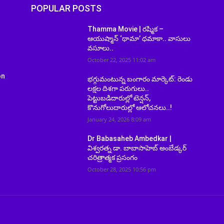
POPULAR POSTS
Thamma Movie | రష్మిక –
ఆయుష్మాన్ ‘థామా’ ధమాకా.. వాసులు
వసూలు..
October 22, 2025 11:02 am
on
భగ్గుమంటున్న బంగారం మార్కెట్‌: రెండు
లక్షల దిశగా పరుగులు..
పెట్టుబడిదారుల్లో టెన్షన్,
కొనుగోలుదారుల్లో ఆలోచనలు..!
January 24, 2026 8:09 am
Dr Babasaheb Ambedkar |
విశ్వరత్న డా. బాబాసాహెబ్ అంబేడ్కర్
చరిత్రాత్మక ప్రసంగం
October 28, 2025 10:56 pm