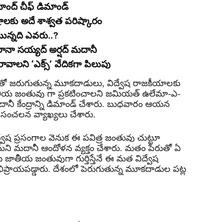
హింద్ చీఫ్ డిమాండ్
ాలకు అదే శాశ్వత పరిష్కారం
ంటున్నది ఎవరు..?
ానా సయ్యద్ అర్షద్ మదానీ
ురావాలని ‘ఎక్స్’ వేదికగా పిలుపు
రుతో జరుగుతున్న మూకదాడులు, విద్వేష రాజకీయాలకు
తీయ జంతువు గా ప్రకటించాలని జమియత్ ఉలేమా-ఎ-
దానీ కేంద్రాన్ని డిమాండ్ చేశారు. బుధవారం ఆయన
్తూ సంచలన వ్యాఖ్యలు చేశారు.
్వేష ప్రసంగాల వెనుక ఈ పవిత్ర జంతువు చుట్టూ
ి మదానీ ఆందోళన వ్యక్తం చేశారు. మతం పేరుతో ఏ
 జాతీయ జంతువుగా గుర్తిస్తేనే ఈ మత విద్వేష
భిప్రాయపడ్డారు. దేశంలో పెరుగుతున్న మూకదాడుల పట్ల