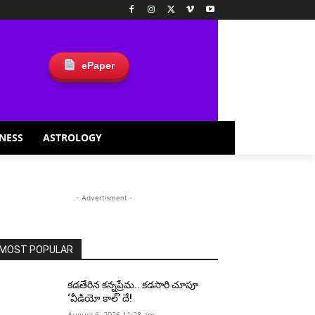
ePaper
NESS
ASTROLOGY
- Advertisment -
MOST POPULAR
కడతేరిన కన్నప్రేమ.. కడసారి చూపూ
‘వీడియో కాల్’ దే!
August 6, 2026 11:28 am