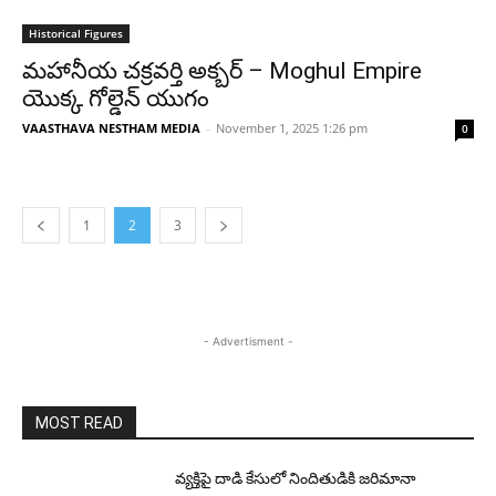
Historical Figures
మహానీయ చక్రవర్తి అక్బర్ – Moghul Empire
యొక్క గోల్డెన్ యుగం
VAASTHAVA NESTHAM MEDIA
-
November 1, 2025 1:26 pm
0
1
2
3
- Advertisment -
MOST READ
వ్యక్తిపై దాడి కేసులో నిందితుడికి జరిమానా