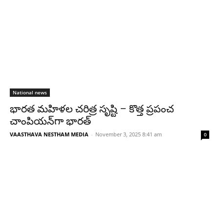
National news
భారత మహిళల చరిత్ర సృష్టి – కొత్త ప్రపంచ
చాంపియన్‌గా భారత్
VAASTHAVA NESTHAM MEDIA
-
November 3, 2025 8:41 am
0