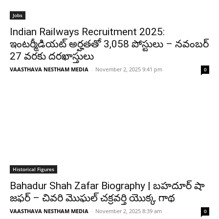
Jobs
Indian Railways Recruitment 2025:
ఇంటర్మీడియట్ అర్హతతో 3,058 పోస్టులు – నవంబర్
27 వరకు దరఖాస్తులు
VAASTHAVA NESTHAM MEDIA
-
November 2, 2025 9:41 pm
0
Historical Figures
Bahadur Shah Zafar Biography | బహదూర్ షా
జఫర్ – చివరి మొఘల్ చక్రవర్తి యొక్క గాథ
VAASTHAVA NESTHAM MEDIA
-
November 2, 2025 8:39 am
0