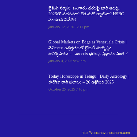
బ్రేకింగ్ న్యూస్: బంగారం ధరలపై భారీ అలర్ట్..
2026లో పతనమా? లేక మరో ర్యాలీనా? HSBC
సంచలన నివేదిక
January 12, 2026 12:17 pm
Global Markets on Edge as Venezuela Crisis |
వెనిజులా ఉద్రిక్తతలతో గ్లోబల్ మార్కెట్లు
ఉలిక్కిపాటు… బంగారం ధరలపై ప్రభావం ఎంత.?
January 4, 2026 5:32 pm
Today Horoscope in Telugu | Daily Astrology |
ఈరోజు రాశి ఫలాలు – 26 అక్టోబర్ 2025
October 25, 2025 7:10 pm