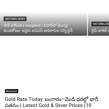
NATIONAL NEWS
NATIONAL N
IAS officers suspend | బీహార్‌లో టెండర్ల
కుంభకోణం: ఇద్దరు ఐఏఎస్ అధికారుల సస్పెన్షన్
లైఫ్ జాకెట
Business
Gold Rate Today: బంగారం–వెండి ధరల్లో భారీ
పతనం | Latest Gold & Silver Prices (19