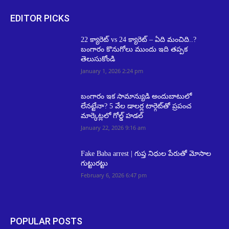
EDITOR PICKS
22 క్యారెట్ vs 24 క్యారెట్ – ఏది మంచిది..?
బంగారం కొనుగోలు ముందు ఇది తప్పక
తెలుసుకోండి
January 1, 2026 2:24 pm
బంగారం ఇక సామాన్యుడి అందుబాటులో
లేనట్టేనా? 5 వేల డాలర్ల టార్గెట్‌తో ప్రపంచ
మార్కెట్లలో గోల్డ్ హడల్
January 22, 2026 9:16 am
Fake Baba arrest | గుప్త నిధుల పేరుతో మోసాల
గుట్టురట్టు
February 6, 2026 6:47 pm
POPULAR POSTS