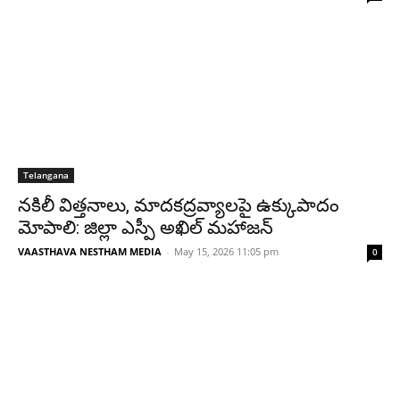
Telangana
నకిలీ విత్తనాలు, మాదకద్రవ్యాలపై ఉక్కుపాదం
మోపాలి: జిల్లా ఎస్పీ అఖిల్ మహాజన్
VAASTHAVA NESTHAM MEDIA
-
May 15, 2026 11:05 pm
0