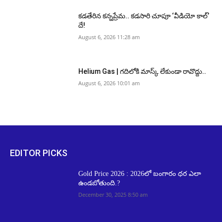
కడతేరిన కన్నప్రేమ.. కడసారి చూపూ ‘వీడియో కాల్’
దే!
August 6, 2026 11:28 am
Helium Gas | గదిలోకి మాస్క్ లేకుండా రావొద్దు..
August 6, 2026 10:01 am
EDITOR PICKS
Gold Price 2026 : 2026లో బంగారం ధర ఎలా
ఉండబోతుంది.?
December 30, 2025 8:50 am