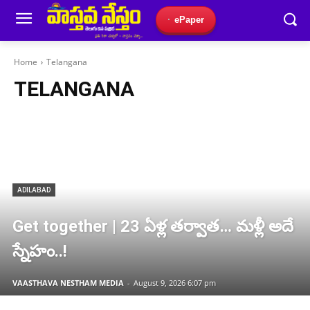
ePaper
Home
Telangana
TELANGANA
ADILABAD
Get together | 23 ఏళ్ల తర్వాత… మళ్లీ అదే
స్నేహం..!
VAASTHAVA NESTHAM MEDIA
-
August 9, 2026 6:07 pm