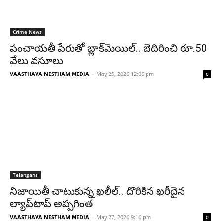
Crime News
పంచాయతీ పేరుతో బ్లాక్‌మెయిల్.. బెదిరించి రూ.50
వేలు వసూలు
VAASTHAVA NESTHAM MEDIA
-
May 29, 2026 12:06 pm
0
Telangana
నిజాయితీ చాటుకున్న ఖలీల్.. దొరికిన ఖరీదైన
ల్యాప్‌టాప్ అప్పగింత
VAASTHAVA NESTHAM MEDIA
-
May 27, 2026 9:16 pm
0