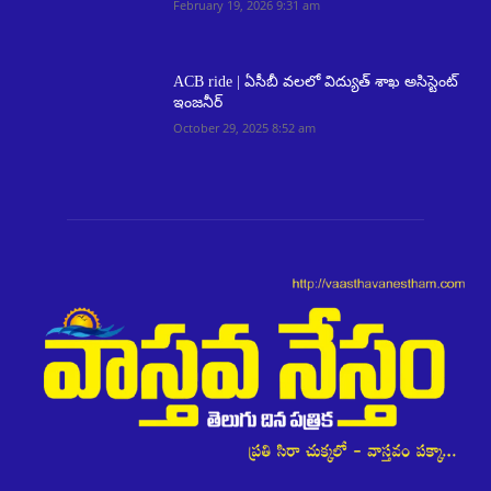
February 19, 2026 9:31 am
ACB ride | ఏసీబీ వలలో విద్యుత్ శాఖ అసిస్టెంట్
ఇంజనీర్
October 29, 2025 8:52 am