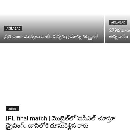
ADILABAD
ADILABAD
279వ వారాని
ప్రతి ఇంటా మొక్కలు నాటి.. పచ్చని గ్రామాన్ని నిర్మిద్దాం!
అన్నదానం
Jagitial
IPL final match | మొబైల్‌లో ‘ఐపీఎల్’ చూస్తూ
డ్రైవింగ్.. బావిలోకి దూసుకెళ్లిన కారు