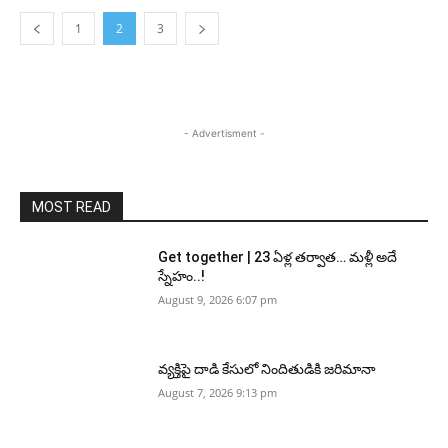
1
2
3
- Advertisment -
MOST READ
Get together | 23 ఏళ్ల తర్వాత… మళ్లీ అదే
స్నేహం..!
August 9, 2026 6:07 pm
వ్యక్తిపై దాడి కేసులో నిందితుడికి జరిమానా
August 7, 2026 9:13 pm