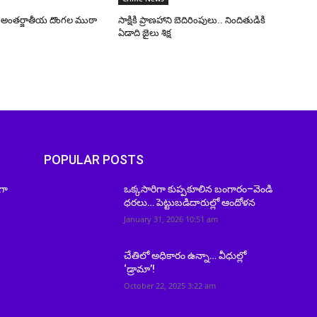
ో అంతర్జాతీయ దొంగల ముఠా
సాక్షికి ప్రాణహాని బెదిరింపులు.. నిందితుడికి
ఏడాది జైలు శిక్ష
POPULAR POSTS
గా
ఒక్కసారిగా కుప్పకూలిన బంగారం–వెండి
ధరలు… పెట్టుబడిదారుల్లో ఆందోళన
January 31, 2026 10:51 am
ి
చేతిలో అధికారం ఉన్నా… వీధుల్లో
‘డ్రామా’!️
October 22, 2025 3:22 am