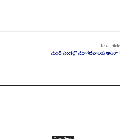
Next article
మండే ఎండల్లో మూగజీవాలకు ఆసరా.!
Crime News