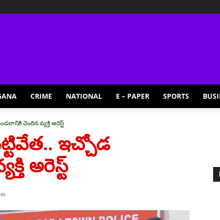
GANA
CRIME
NATIONAL
E – PAPER
SPORTS
BUSI
డలానికి చెందిన వ్యక్తి అరెస్ట్
ట్టివేత.. ఇచ్చోడ
తి అరెస్ట్
pm