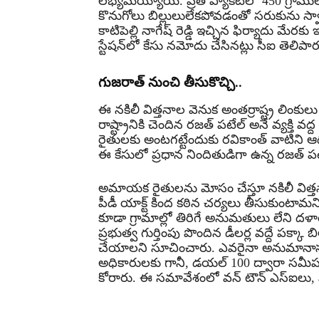
లభ్యమయ్యాయి. ప్రతి ప్యాకెట్‌లో 450 గ్రామ
కొనుగోలు బిల్లులులేకపోవడంతో సరుకును స
కాటిపెల్లి నాగేష్ రెడ్డి ఇచ్చిన ఫిర్యాదు మేర
స్టేషన్‌లో కేసు నమోదు చేసినట్లు సీఐ తెలిపార
గుజరాత్ నుంచి తీసుకొచ్చి..
ఈ నకిలీ విత్తనాల వెనుక అంతర్రాష్ట్ర లింకు
రాష్ట్రానికి చెందిన రజత్ పటేల్ అనే వ్యక్తి వద
రైతులకు అంటగట్టేందుకు రవికాంత్ వాటిని ఆద
ఈ కేసులో ప్రధాన నిందితుడిగా ఉన్న రజత్ పట
అమాయక రైతులను మోసం చేస్తూ నకిలీ విత్తనాల
పీడీ యాక్ట్ కింద కఠిన చర్యలు తీసుకుంటామ
కూడా గ్రామాల్లో తిరిగే అనుమతులు లేని దళా
ప్రభుత్వ గుర్తింపు పొందిన డీలర్ల వద్దే పక్క
చేయాలని సూచించారు. ఎవరైనా అనుమానాస్పద
అధికారులకు గానీ, డయల్ 100 ద్వారా సమ
కోరారు. ఈ సమావేశంలో వన్ టౌన్ ఎస్ఐలు, పో