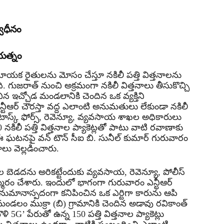
వాధీనం
 యత్నం
అమాయక రైతులను మోసం చేస్తూ నకిలీ పత్తి విత్తనాలను
ది. గుజరాత్ నుంచి అక్రమంగా నకిలీ విత్తనాలు తీసుకొచ్చి
ఇచ్చోడ మండలానికి చెందిన ఒక వ్యక్తిని
 ఎన్టీఆర్ చౌరస్తా వద్ద ఎలాంటి అనుమతులు లేకుండా నకిలీ
ి టాస్క్ ఫోర్స్, రెవెన్యూ, వ్యవసాయ శాఖల అధికారులు
 నకిలీ పత్తి విత్తనాల ప్యాకెట్లతో పాటు వాటి రవాణాకు
 ఈ ఘటనపై వన్ టౌన్ సీఐ బి. సునీల్ కుమార్ గురువారం
ు వెల్లడించారు.
ాల బెడదను అరికట్టేందుకు వ్యవసాయ, రెవెన్యూ, పోలీస్
రం చేశారు. ఇందులో భాగంగా గురువారం ఎన్టీఆర్
అనుమానాస్పదంగా కనిపించిన ఒక ఎర్టిగా కారును ఆపి
 మండలం ముక్రా (బి) గ్రామానికి చెందిన అడావు రవికాంత్
 5G’ పేరుతో ఉన్న 150 పత్తి విత్తనాల ప్యాకెట్లు