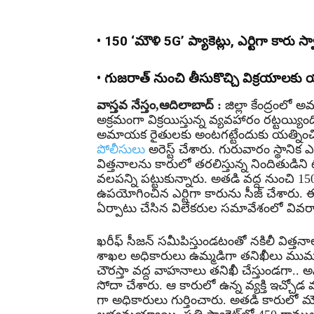
• 150 ‘మౌళి 5G’ ప్యాకెట్లు, ఎర్టిగా కారు స్
• గుజరాత్ నుంచి తీసుకొచ్చి విక్రయాలకు
వాస్తవ నేస్తం,ఆదిలాబాద్ :
జిల్లా కేంద్రంలో 
అక్రమంగా విక్రయిస్తున్న వ్యవహారం రట్టయ్యిం
అమాయక రైతులకు అంటగట్టేందుకు యత్నించిన 
పోలీసులు
అరెస్ట్ చేశారు. గురువారం స్థానిక
విత్తనాలను కారులో తరలిస్తున్న నిందితుడిన
వలపన్ని పట్టుకున్నారు. అతడి వద్ద నుంచి 150
ఉపయోగించిన ఎర్టిగా కారును సీజ్ చేశారు.
ఏర్పాటు చేసిన విలేకరుల సమావేశంలో వివరాల
ఖరీఫ్ సీజన్ సమీపిస్తుండటంతో నకిలీ విత్తన
శాఖల అధికారులు ఉమ్మడిగా తనిఖీలు ముమ్మ
చౌరస్తా వద్ద వాహనాలు తనిఖీ చేస్తుండగా.. 
సోదా చేశారు. ఆ కారులో ఉన్న వ్యక్తి ఇచ్చోడ
గా అధికారులు గుర్తించారు. అతడి కారులో మౌళి