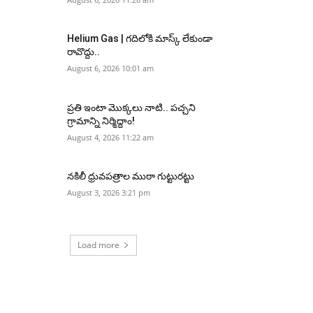
Helium Gas | గదిలోకి మాస్క్ లేకుండా
రావొద్దు..
August 6, 2026 10:01 am
ప్రతి ఇంటా మొక్కలు నాటి.. పచ్చని
గ్రామాన్ని నిర్మిద్దాం!
August 4, 2026 11:22 am
నకిలీ ధ్రువపత్రాల ముఠా గుట్టురట్టు
August 3, 2026 3:21 pm
Load more