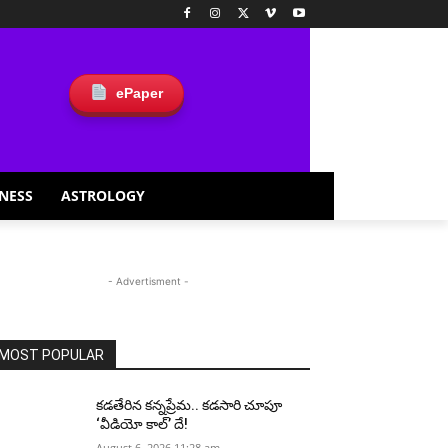
ePaper
NESS
ASTROLOGY
- Advertisment -
MOST POPULAR
కడతేరిన కన్నప్రేమ.. కడసారి చూపూ
‘వీడియో కాల్’ దే!
August 6, 2026 11:28 am