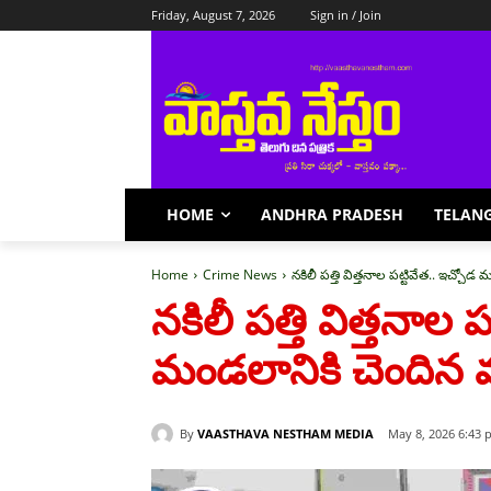
Friday, August 7, 2026
Sign in / Join
HOME
ANDHRA PRADESH
TELAN
Home
Crime News
నకిలీ పత్తి విత్తనాల పట్టివేత.. ఇచ్చోడ మం
నకిలీ పత్తి విత్తనాల ప
మండలానికి చెందిన వ్యక్
By
VAASTHAVA NESTHAM MEDIA
May 8, 2026 6:43 