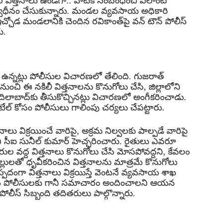
ుల విత్తనాలు ఉండగా.. వాటికి సంబంధించి ఎలాంటి
్వాధీనం చేసుకున్నారు. మండల వ్యవసాయ అధికారి
కు ఇచ్చోడ మండలానికి చెందిన రవికాంత్‌పై వన్ టౌన్ పోలీస్
ు.
లు ఉన్నట్లు పోలీసుల విచారణలో తేలింది. గుజరాత్
్ద నుంచి ఈ నకిలీ విత్తనాలను కొనుగోలు చేసి, జిల్లాలోని
ిలాబాద్‌కు తీసుకొచ్చినట్లు విచారణలో అంగీకరించాడు.
ేల్ కోసం పోలీసులు గాలింపు చర్యలు చేపట్టారు.
ు విక్రయించే వారిపై, అక్రమ నిల్వలకు పాల్పడే వారిపై
ని సీఐ సునీల్ కుమార్ హెచ్చరించారు. రైతులు ఎవరూ
రుల వద్ద విత్తనాలు కొనుగోలు చేసి మోసపోవద్దని, కేవలం
ా బిల్లులతో ధృవీకరించిన విత్తనాలను మాత్రమే కొనుగోలు
ంగా విత్తనాలు విక్రయిస్తే వెంటనే వ్యవసాయ శాఖ
ీప పోలీసులకు గానీ సమాచారం అందించాలని ఆయన
లీస్ సిబ్బంది తదితరులు పాల్గొన్నారు.