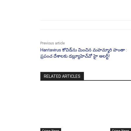
Share
Previous article
Hantavirus కోవిడ్‌ను మించిన మహమ్మారి హంతా :
ప్రపంచ దేశాలకు డబ్ల్యూహెచ్‌వో హై అలర్ట్!
RELATED ARTICLES
Crime News
Crime News