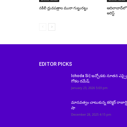
నకిలీ ధ్రువపత్రాల ముఠా గుట్టురట్టు
ఆదిలాబాద్‌ల
అరెస్ట్
EDITOR PICKS
Ichoda Si | ఇచ్చోడకు నూతన ఎస్సై
గోకల రమేష్
January 23, 2026 5:03 pm
మానవత్వం చాటుకున్న కలెక్టర్ రాజార్ష
షా
December 28, 2025 4:15 pm