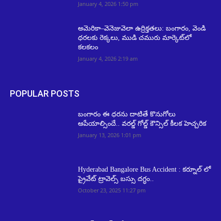
January 4, 2026 1:50 pm
అమెరికా–వెనెజువెలా ఉద్రిక్తతలు: బంగారం, వెండి
ధరలకు రెక్కలు, ముడి చమురు మార్కెట్‌లో
కలకలం
January 4, 2026 2:19 am
POPULAR POSTS
బంగారం ఈ ధరను దాటితే కొనుగోలు
ఆపేయాల్సిందే.. వరల్డ్ గోల్డ్ కౌన్సిల్ కీలక హెచ్చరిక
January 13, 2026 1:01 pm
Hyderabad Bangalore Bus Accident : కర్నూల్ లో
ప్రైవేట్ ట్రావెల్స్ బస్సు దగ్ధం..
October 23, 2025 11:27 pm