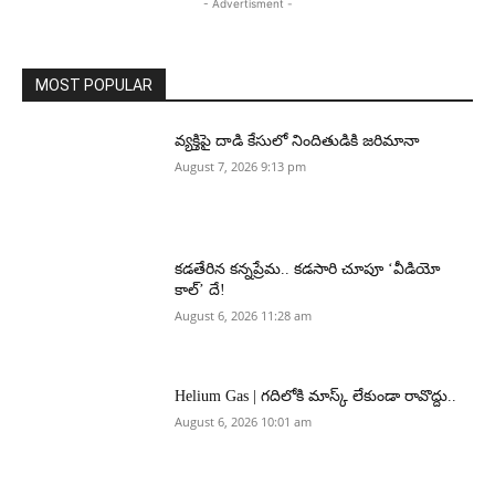
- Advertisment -
MOST POPULAR
వ్యక్తిపై దాడి కేసులో నిందితుడికి జరిమానా
August 7, 2026 9:13 pm
కడతేరిన కన్నప్రేమ.. కడసారి చూపూ ‘వీడియో
కాల్’ దే!
August 6, 2026 11:28 am
Helium Gas | గదిలోకి మాస్క్ లేకుండా రావొద్దు..
August 6, 2026 10:01 am