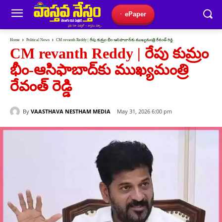
ePaper
Home
Political News
CM revanth Reddy | రేపు కుమ్రం భీం-ఆసిఫాబాద్‌కు ముఖ్యమంత్రి రేవంత్ రెడ్డి
CM revanth Reddy | రేపు కుమ్రం
భీం-ఆసిఫాబాద్‌కు ముఖ్యమంత్రి
రేవంత్ రెడ్డి
By
VAASTHAVA NESTHAM MEDIA
May 31, 2026 6:00 pm