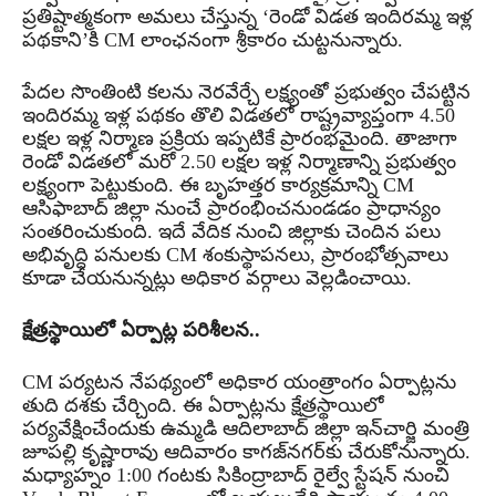
ప్రతిష్టాత్మకంగా అమలు చేస్తున్న ‘రెండో విడత ఇందిరమ్మ ఇళ్ల
పథకాని’కి CM లాంఛనంగా శ్రీకారం చుట్టనున్నారు.
పేదల సొంతింటి కలను నెరవేర్చే లక్ష్యంతో ప్రభుత్వం చేపట్టిన
ఇందిరమ్మ ఇళ్ల పథకం తొలి విడతలో రాష్ట్రవ్యాప్తంగా 4.50
లక్షల ఇళ్ల నిర్మాణ ప్రక్రియ ఇప్పటికే ప్రారంభమైంది. తాజాగా
రెండో విడతలో మరో 2.50 లక్షల ఇళ్ల నిర్మాణాన్ని ప్రభుత్వం
లక్ష్యంగా పెట్టుకుంది. ఈ బృహత్తర కార్యక్రమాన్ని CM
ఆసిఫాబాద్ జిల్లా నుంచే ప్రారంభించనుండడం ప్రాధాన్యం
సంతరించుకుంది. ఇదే వేదిక నుంచి జిల్లాకు చెందిన పలు
అభివృద్ధి పనులకు CM శంకుస్థాపనలు, ప్రారంభోత్సవాలు
కూడా చేయనున్నట్లు అధికార వర్గాలు వెల్లడించాయి.
క్షేత్రస్థాయిలో ఏర్పాట్ల పరిశీలన..
CM పర్యటన నేపథ్యంలో అధికార యంత్రాంగం ఏర్పాట్లను
తుది దశకు చేర్చింది. ఈ ఏర్పాట్లను క్షేత్రస్థాయిలో
పర్యవేక్షించేందుకు ఉమ్మడి ఆదిలాబాద్ జిల్లా ఇన్‌చార్జి మంత్రి
జూపల్లి కృష్ణారావు ఆదివారం కాగజ్‌నగర్‌కు చేరుకోనున్నారు.
మధ్యాహ్నం 1:00 గంటకు సికింద్రాబాద్ రైల్వే స్టేషన్ నుంచి