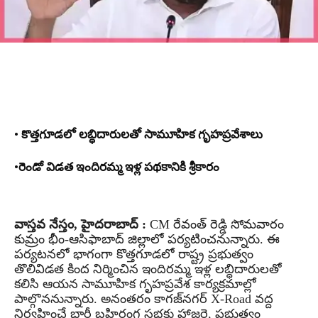
• కొత్తగూడలో లబ్ధిదారులతో సామూహిక గృహప్రవేశాలు
•రెండో విడత ఇందిరమ్మ ఇళ్ల పథకానికి శ్రీకారం
వాస్తవ నేస్తం, హైదరాబాద్ :
CM రేవంత్ రెడ్డి సోమవారం
కుమ్రం భీం-ఆసిఫాబాద్ జిల్లాలో పర్యటించనున్నారు. ఈ
పర్యటనలో భాగంగా కొత్తగూడలో రాష్ట్ర ప్రభుత్వం
తొలివిడత కింద నిర్మించిన ఇందిరమ్మ ఇళ్ల లబ్ధిదారులతో
కలిసి ఆయన సామూహిక గృహప్రవేశ కార్యక్రమాల్లో
పాల్గొననున్నారు. అనంతరం కాగజ్‌నగర్ X-Road వద్ద
నిర్వహించే భారీ బహిరంగ సభకు హాజరై, ప్రభుత్వం