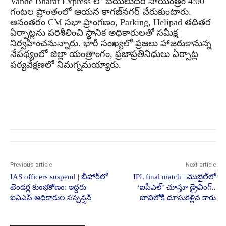
Vande Bharat Express లో బయలుదేరి సాయంత్రం 4:00
గంటల ప్రాంతంలో ఆయన కాగజ్‌నగర్ చేరుకుంటారు.
అనంతరం CM సభా ప్రాంగణం, Parking, Helipad తదితర
ఏర్పాట్లను పరిశీలించి స్థానిక అధికారులతో సమీక్ష
నిర్వహించనున్నారు. భారీ సంఖ్యలో ప్రజలు హాజరుకానున్న
నేపథ్యంలో జిల్లా యంత్రాంగం, ప్రజాప్రతినిధులు ఏర్పాట్ల
పర్యవేక్షణలో నిమగ్నమయ్యారు.
Previous article
Next article
IAS officers suspend | బీహార్‌లో
IPL final match | మొబైల్‌లో
టెండర్ల కుంభకోణం: ఇద్దరు
‘ఐపీఎల్’ చూస్తూ డ్రైవింగ్..
ఐఏఎస్ అధికారుల సస్పెన్షన్
బావిలోకి దూసుకెళ్లిన కారు