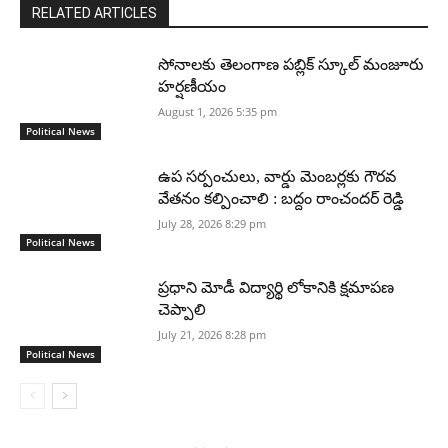
RELATED ARTICLES
సోనాలకు తెలంగాణ పబ్లిక్ స్కూల్ మంజూరు
హర్షణీయం
August 1, 2026 5:35 pm
Political News
ఉప సర్పంచులు, వార్డు మెంబర్లకు గౌరవ
వేతనం కల్పించాలి : బద్దం రాంచందర్ రెడ్డి
July 28, 2026 8:29 pm
Political News
ప్రధాని మోడీ విద్యార్థి లోకానికి క్షమాపణ
చెప్పాలి
July 21, 2026 8:28 pm
Political News