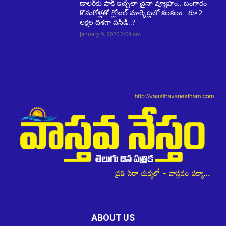
డాలర్‌కు షాక్ ఇచ్చేలా చైనా వ్యూహం.. బంగారం
కొనుగోళ్లతో గ్లోబల్ మార్కెట్లలో కలకలం.. రూ.2
లక్షల దిశగా పసిడి..?
January 9, 2026 2:04 am
ABOUT US