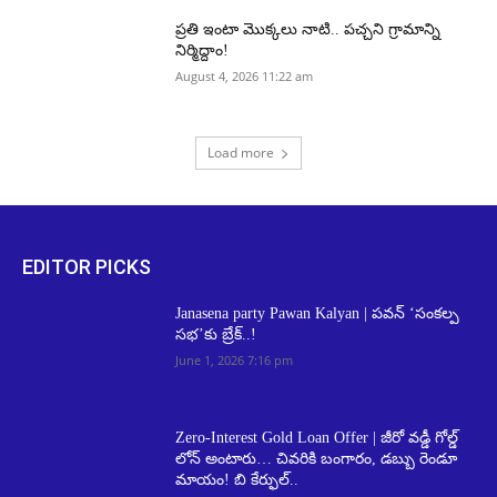
ప్రతి ఇంటా మొక్కలు నాటి.. పచ్చని గ్రామాన్ని
నిర్మిద్దాం!
August 4, 2026 11:22 am
Load more
EDITOR PICKS
Janasena party Pawan Kalyan | పవన్ ‘సంకల్ప
సభ’కు బ్రేక్..!
June 1, 2026 7:16 pm
Zero-Interest Gold Loan Offer | జీరో వడ్డీ గోల్డ్
లోన్ అంటారు… చివరికి బంగారం, డబ్బు రెండూ
మాయం! బి కేర్ఫుల్..