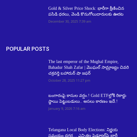
Gold & Silver Price Shock: భారీగా క్షీణించిన
పసిడి ధరలు, వెండి కొనుగోలుదారులకు ఊరట
December 30, 2025 7:39 am
POPULAR POSTS
The last emperor of the Mughal Empire,
Bahadur Shah Zafar | మొఘల్ సామ్రాజ్యం చివరి
చక్రవర్తి బహాదుర్ షా జఫర్
October 28, 2025 11:27 pm
బంగారంపై కాసుల వర్షం.! Gold ETFల్లోకి రికార్డు
స్థాయి పెట్టుబడులు.. అసలు కారణం ఇదే.!
January 9, 2026 7:16 am
Telangana Local Body Elections: నిర్ణయ
సమయం దగ్గర… ఎన్నికల షెడ్యూల్‌పై భారీ