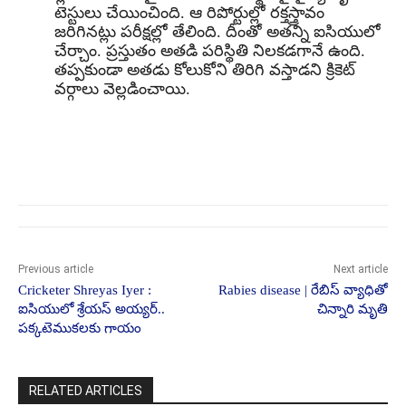
టెస్టులు చేయించింది. ఆ రిపోర్టుల్లో ర‌క్త‌స్త్రావం
జ‌రిగిన‌ట్లు ప‌రీక్ష‌ల్లో తేలింది. దీంతో అత‌న్ని ఐసియులో
చేర్చాం. ప్ర‌స్తుతం అత‌డి ప‌రిస్థితి నిల‌క‌డ‌గానే ఉంది.
త‌ప్ప‌కుండా అత‌డు కోలుకోని తిరిగి వ‌స్తాడని క్రికెట్
వ‌ర్గాలు వెల్ల‌డించాయి.
Previous article
Next article
Cricketer Shreyas Iyer :
Rabies disease | రేబిస్ వ్యాధితో
ఐసియులో శ్రేయ‌స్ అయ్య‌ర్‌..
చిన్నారి మృతి
ప‌క్క‌టెముక‌లకు గాయం
RELATED ARTICLES