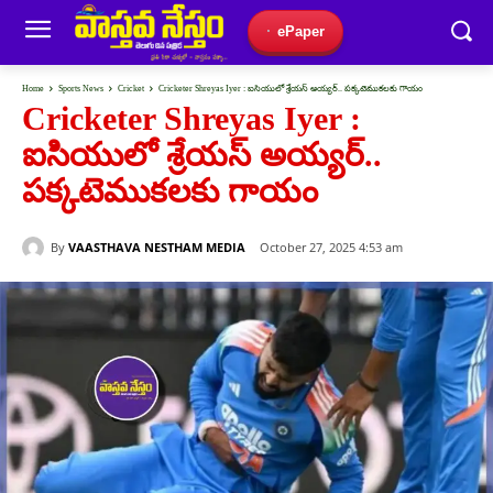
ePaper
Home
Sports News
Cricket
Cricketer Shreyas Iyer : ఐసియులో శ్రేయ‌స్ అయ్య‌ర్‌.. ప‌క్క‌టెముక‌లకు గాయం
Cricketer Shreyas Iyer :
ఐసియులో శ్రేయ‌స్ అయ్య‌ర్‌..
ప‌క్క‌టెముక‌లకు గాయం
By
VAASTHAVA NESTHAM MEDIA
October 27, 2025 4:53 am