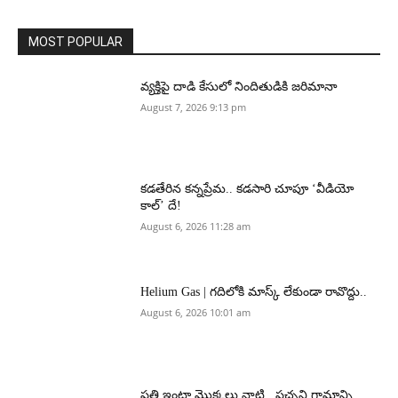
MOST POPULAR
వ్యక్తిపై దాడి కేసులో నిందితుడికి జరిమానా
August 7, 2026 9:13 pm
కడతేరిన కన్నప్రేమ.. కడసారి చూపూ ‘వీడియో
కాల్’ దే!
August 6, 2026 11:28 am
Helium Gas | గదిలోకి మాస్క్ లేకుండా రావొద్దు..
August 6, 2026 10:01 am
ప్రతి ఇంటా మొక్కలు నాటి.. పచ్చని గ్రామాన్ని