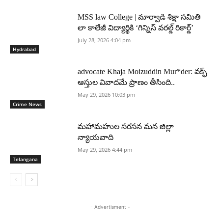
MSS law College | మార్వాడి శిక్షా సమితి
లా కాలేజీ విద్యార్థికి ‘గిన్నిస్ వరల్డ్ రికార్డ్’
July 28, 2026 4:04 pm
Hydrabad
advocate Khaja Moizuddin Mur*der: వక్ఫ్
ఆస్తుల వివాదమే ప్రాణం తీసింది..
May 29, 2026 10:03 pm
Crime News
మహామహుల సరసన మన జిల్లా
న్యాయవాది
May 29, 2026 4:44 pm
Telangana
- Advertisment -