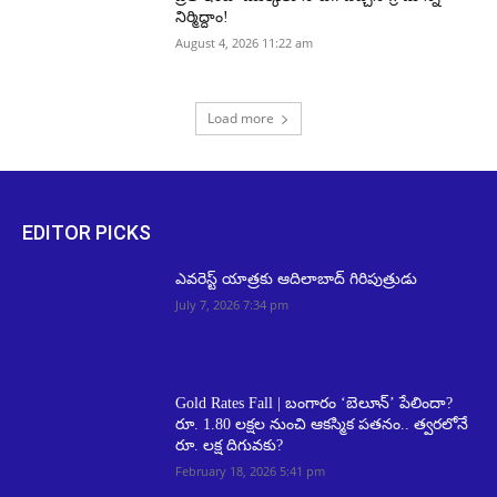
నిర్మిద్దాం!
August 4, 2026 11:22 am
Load more
EDITOR PICKS
ఎవరెస్ట్ యాత్రకు ఆదిలాబాద్ గిరిపుత్రుడు
July 7, 2026 7:34 pm
Gold Rates Fall | బంగారం ‘బెలూన్’ పేలిందా?
రూ. 1.80 లక్షల నుంచి ఆకస్మిక పతనం.. త్వరలోనే
రూ. లక్ష దిగువకు?
February 18, 2026 5:41 pm