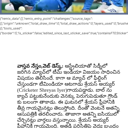
{"remix_data":[],"remix_entry_point":"challenges","source_tags":
[],"origin":"unknown","total_draw_time":0,"total_draw_actions":0,"layers_used":0,"brush
{},"tools_used":
{"border":1},"is_sticker":false,"edited_since_last_sticker_save":true,"containsFTESticker"
వాస్తవ నేస్తం,వెబ్ డెస్క్:
ఆస్ట్రేలియాతో సిడ్నీలో
జ‌రిగిన మ్యాచ్‌లో టీమ్ ఇండియా విజ‌యం సాధించిన
విష‌యం తెలిసిందే. కాగా ఆ మ్యాచ్ లో ఫీల్డింగ్
చేస్తుండ‌గా టీమిండియా ఆట‌గాడు శ్రేయ‌స్ అయ్య‌ర్
(Cricketer Shreyas Iyer)గాయ‌ప‌డ్డాడు. బాల్ ను
క్యాచ్ ప‌ట్టుకునేందుకు వెన‌క్కు పెరుగుపెడుతూ గ్రౌండ్
కు బ‌లంగా తాకాడు. ఈ ఘ‌ట‌న‌లో శ్రేయ‌స్ ప్లీహానికి
తీవ్ర గాయ‌మైన‌ట్లు తెలుస్తోంది. దీంతో వెంట‌నే అత‌న్ని
ఆసుప‌త్రికి త‌ర‌లించారు. తాజాగా అత‌న్ని ఐసియులో
చేర్చిన‌ట్లు వార్త‌లు వ‌స్తున్నాయి. శ్రేయ‌స్ అయ్య‌ర్
ప్లీహానికి గాయ‌మైంది. అత‌డి ప‌రిస్థితిపై వైద్య బృందం