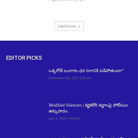
Load more
EDITOR PICKS
ఒక్కరోజే బంగారం ధర సగానికి పడిపోతుందా?
December 29, 2025 2:59 am
Modified Silencers | కర్ణకఠోర శబ్దాలపై పోలీసుల
ఉక్కుపాదం..
July 6, 2026 7:48 pm