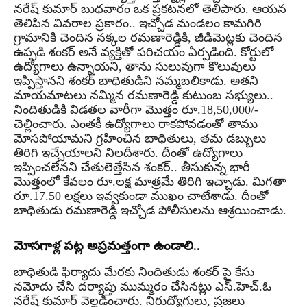
నరేష్ కుమార్ బుధవారం ఒక ప్రకటనలో తెలిపారు. ఆయన
తెలిపిన వివరాల ప్రకారం.. ఇచ్చోడ మండలం కామగిరి
గ్రామానికి చెందిన నక్కల రమణారెడ్డికి, జీడిమెట్లకు చెందిన
ఉప్పడి శంకర్ అనే వ్యక్తితో పరిచయం ఏర్పడింది. కోర్టులో
ఉద్యోగాలు ఉన్నాయని, తాను సులువుగా కొలువులు
ఇప్పిస్తానని శంకర్ బాధితుడిని నమ్మబలికాడు. అతని
మాయమాటలు నమ్మిన రమణారెడ్డి కుటుంబ సభ్యులు..
నిందితుడికి విడతల వారీగా మొత్తం రూ.18,50,000/-
చెల్లించారు. ఎంతకీ ఉద్యోగాలు రాకపోవడంతో తాము
మోసపోయామని గ్రహించిన బాధితులు, తమ డబ్బులు
తిరిగి ఇచ్చేయాలని నిలదీశారు. దీంతో ఉద్యోగాలు
ఇప్పించలేనని చేతులెత్తేసిన శంకర్.. తీసుకున్న భారీ
మొత్తంలో కేవలం రూ.లక్ష మాత్రమే తిరిగి ఇచ్చాడు. మిగతా
రూ.17.50 లక్షలు ఇవ్వకుండా ముఖం చాటేశాడు. దీంతో
బాధితుడు రమణారెడ్డి ఇచ్చోడ పోలీసులను ఆశ్రయించాడు.
మోసగాళ్ల పట్ల అప్రమత్తంగా ఉండాలి..
బాధితుడి ఫిర్యాదు మేరకు నిందితుడు శంకర్ పై కేసు
నమోదు చేసి దర్యాప్తు ముమ్మరం చేసినట్లు ఎస్.హెచ్.ఓ
నరేష్ కుమార్ వెల్లడించారు. నిరుద్యోగులు, ప్రజలు