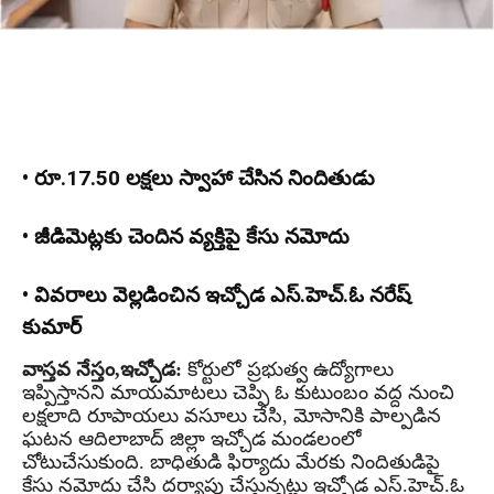
• రూ.17.50 లక్షలు స్వాహా చేసిన నిందితుడు
• జీడిమెట్లకు చెందిన వ్యక్తిపై కేసు నమోదు
• వివరాలు వెల్లడించిన ఇచ్చోడ ఎస్.హెచ్.ఓ నరేష్
కుమార్
వాస్తవ నేస్తం,ఇచ్చోడ:
కోర్టులో ప్రభుత్వ ఉద్యోగాలు
ఇప్పిస్తానని మాయమాటలు చెప్పి ఓ కుటుంబం వద్ద నుంచి
లక్షలాది రూపాయలు వసూలు చేసి, మోసానికి పాల్పడిన
ఘటన ఆదిలాబాద్ జిల్లా ఇచ్చోడ మండలంలో
చోటుచేసుకుంది. బాధితుడి ఫిర్యాదు మేరకు నిందితుడిపై
కేసు నమోదు చేసి దర్యాప్తు చేస్తున్నట్లు ఇచ్చోడ ఎస్.హెచ్.ఓ