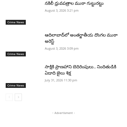
నకిలీ ధ్రువపత్రాల ముఠా గుట్టురట్టు
August 3, 2026 3:21 pm
Crime News
ఆదిలాబాద్‌లో అంతర్జాతీయ దొంగల ముఠా
అరెస్ట్
August 3, 2026 3:09 pm
Crime News
సాక్షికి ప్రాణహాని బెదిరింపులు.. నిందితుడికి
ఏడాది జైలు శిక్ష
July 31, 2026 11:30 pm
Crime News
- Advertisment -