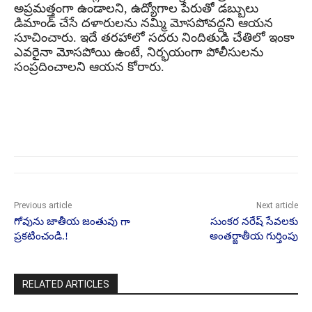
అప్రమత్తంగా ఉండాలని, ఉద్యోగాల పేరుతో డబ్బులు
డిమాండ్ చేసే దళారులను నమ్మి మోసపోవద్దని ఆయన
సూచించారు. ఇదే తరహాలో సదరు నిందితుడి చేతిలో ఇంకా
ఎవరైనా మోసపోయి ఉంటే, నిర్భయంగా పోలీసులను
సంప్రదించాలని ఆయన కోరారు.
Previous article
Next article
గోవును జాతీయ జంతువు గా
సుంకర నరేష్‌ సేవలకు
ప్రకటించండి.!
అంతర్జాతీయ గుర్తింపు
RELATED ARTICLES