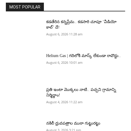
MOST POPULAR
కడతేరిన కన్నప్రేమ.. కడసారి చూపూ ‘వీడియో
కాల్’ దే!
August 6, 2026 11:28 am
Helium Gas | గదిలోకి మాస్క్ లేకుండా రావొద్దు..
August 6, 2026 10:01 am
ప్రతి ఇంటా మొక్కలు నాటి.. పచ్చని గ్రామాన్ని
నిర్మిద్దాం!
August 4, 2026 11:22 am
నకిలీ ధ్రువపత్రాల ముఠా గుట్టురట్టు
August 3, 2026 3:21 pm