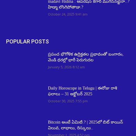
m‍adavi Hidma : ఆపరేషన్‌ కగార్‌ ముగిసినట్టేనా..?
హిడ్మా లొంగిపోతాడా.?
October 24, 2025 9:41 am
POPULAR POSTS
ప్రపంచ భౌగోళిక ఉద్రిక్తతల ప్రభావంతో బంగారం,
వెండి ధరల్లో భారీ పెరుగుదల
January 5, 2026 8:12 am
Daily Horoscope in Telugu | ఈరోజు రాశి
ఫలాలు – 31 అక్టోబర్ 2025
October 30, 2025 7:55 pm
Bitcoin అంటే ఏమిటి.? | 2025లో బిట్‌ కాయిన్
విలువ, లాభాలు, రిస్కులు..
November 1, 2025 4:52 pm