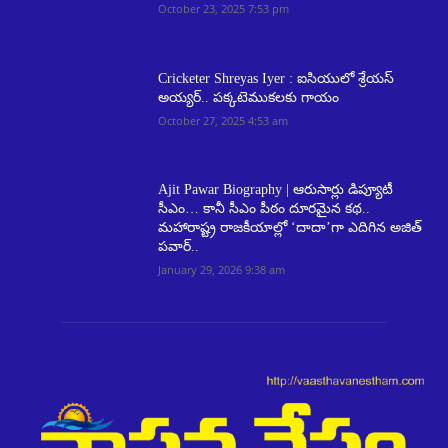
October 23, 2025 7:53 pm
Cricketer Shreyas Iyer : ఐసియులో శ్రేయ‌స్
అయ్య‌ర్‌.. ప‌క్క‌టెముక‌లకు గాయం
October 27, 2025 4:53 am
Ajit Pawar Biography | ఆరుసార్లు డిప్యూటీ
సీఎం… కానీ సీఎం పీఠం దూరమైన కథ..
మహారాష్ట్ర రాజకీయాల్లో ‘దాదా’గా ఎదిగిన అజిత్
పవార్..
January 29, 2026 9:38 am