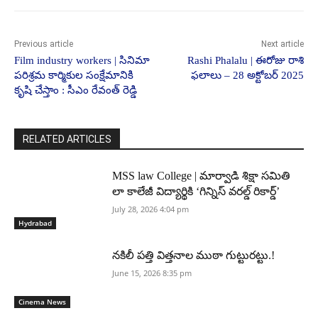
Previous article
Next article
Film industry workers | సినిమా
Rashi Phalalu | ఈరోజు రాశి
పరిశ్రమ కార్మికుల సంక్షేమానికి
ఫలాలు – 28 అక్టోబర్ 2025
కృషి చేస్తాం : సీఎం రేవంత్ రెడ్డి
RELATED ARTICLES
MSS law College | మార్వాడి శిక్షా సమితి
లా కాలేజీ విద్యార్థికి ‘గిన్నిస్ వరల్డ్ రికార్డ్’
July 28, 2026 4:04 pm
Hydrabad
నకిలీ పత్తి విత్తనాల ముఠా గుట్టురట్టు.!
June 15, 2026 8:35 pm
Cinema News