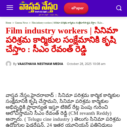
ePaper
Home
Cinema News
Film industry workers | సినిమా పరిశ్రమ కార్మికుల సంక్షేమానికి కృషి చేస్తాం : సీఎం...
Film industry workers | సినిమా
పరిశ్రమ కార్మికుల సంక్షేమానికి కృషి
చేస్తాం : సీఎం రేవంత్ రెడ్డి
By
VAASTHAVA NESTHAM MEDIA
October 28, 2025 10:08 am
వాస్తవ నేస్తం,హైదరాబాద్ : సినిమా పరిశ్రమ కార్మిక కార్మికుల
సంక్షేమానికి కృషి చేస్తామని, సినిమా పరిశ్రమ కార్మికుల
అభివృద్ధికి ప్రాధాన్యత ఇస్తూ టికెట్ రేట్ల పెంపు గురించి
ఆలోచిస్తామని సీఎం రేవంత్ రెడ్డి (CM revanth Reddy)
అన్నారు. ( Telugu cine industry ) తెలుగు సినిమా పరిశ్రమ
ఉద్యోగుల ఫెడరేషన్, 24 ఇతర యూనియన్ ప్రతినిధులు