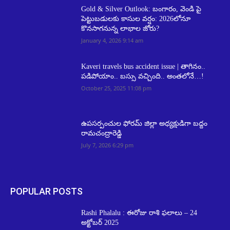
Gold & Silver Outlook: బంగారం, వెండి పై
పెట్టుబడులకు కాసుల వర్షం: 2026లోనూ
కొనసాగనున్న లాభాల జోరు?
January 4, 2026 9:14 am
Kaveri travels bus accident issue | తాగినం..
పడిపోయాం.. బస్సు వచ్చింది.. అంతలోనే…!
October 25, 2025 11:08 pm
ఉపసర్పంచుల ఫోరమ్ జిల్లా అధ్యక్షుడిగా బద్దం
రామచంద్రారెడ్డి
July 7, 2026 6:29 pm
POPULAR POSTS
Rashi Phalalu : ఈరోజు రాశి ఫలాలు – 24
అక్టోబర్ 2025