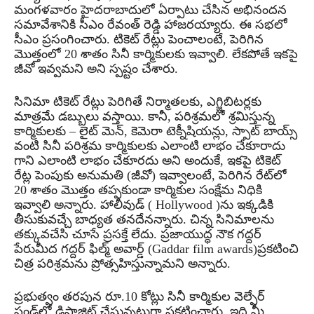
మంగళవారం హైదరాబాదులో ఏర్పాటు చేసిన అభినందన
సమావేశానికి సీఎం రేవంత్ రెడ్డి హాజరయ్యారు. ఈ సభలో
సీఎం ప్రసంగించారు. టికెట్ రేట్లు పెంచాలంటే, పెరిగిన
మొత్తంలో 20 శాతం సినీ కార్మికులకు ఇవ్వాలి. లేకపోతే ఇకపై
జీవో ఇవ్వమని అని స్పష్టం చేశారు.
సినిమా టికెట్ రేట్లు పెరిగితే నిర్మాతలకు, ఎగ్జిబిటర్లకు
మాత్రమే డబ్బులు వస్తాయి. కానీ, పరిశ్రమలో శ్రమిస్తున్న
కార్మికులకు – లైట్ మెన్, కెమెరా టెక్నీషియన్లు, స్పాట్ బాయ్స్
వంటి సినీ పరిశ్రమ కార్మికులకు ఎలాంటి లాభం చేకూరాదు
గాని ఎలాంటి లాభం చేకూరదు అని అందుకే, ఇకపై టికెట్
రేట్ల పెంపుకు అనుమతి (జీవో) ఇవ్వాలంటే, పెరిగిన రేట్‌లో
20 శాతం మొత్తం తప్పకుండా కార్మికుల సంక్షేమ నిధికి
ఇవ్వాలి అన్నారు. హాలీవుడ్‌ ( Hollywood )ను ఇక్కడికి
తీసుకువచ్చే బాధ్యత తనదేనన్నారు. చిన్న సినిమాలను
తక్కువచేసి చూసే ప్రసక్తే లేదు. ప్రజాయుద్ధ నౌక గద్దర్‌
పేరుమీద గద్దర్‌ ఫిల్మ్‌ అవార్డ్ (Gaddar film awards)ప్రకటించి
చిత్ర పరిశ్రమను ప్రోత్సహిస్తున్నామని అన్నారు.
ప్రభుత్వం తరపున రూ.10 కోట్లు సినీ కార్మికుల వెల్ఫేర్
ఫండ్‌లో డిపాజిట్ చేస్తున్నట్లుగా ప్రకటించారు. ఇది మీ