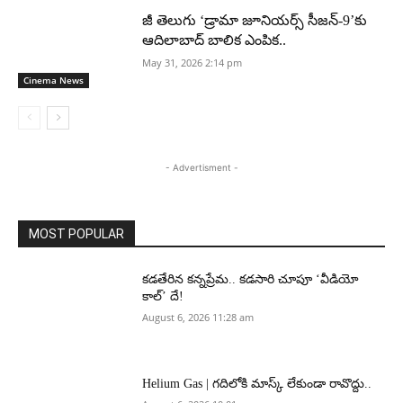
జీ తెలుగు ‘డ్రామా జూనియర్స్ సీజన్-9’కు
ఆదిలాబాద్ బాలిక ఎంపిక..
May 31, 2026 2:14 pm
Cinema News
- Advertisment -
MOST POPULAR
కడతేరిన కన్నప్రేమ.. కడసారి చూపూ ‘వీడియో
కాల్’ దే!
August 6, 2026 11:28 am
Helium Gas | గదిలోకి మాస్క్ లేకుండా రావొద్దు..