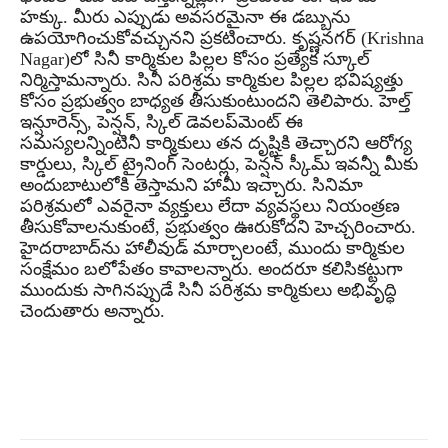
హక్కు. మీరు ఎప్పుడు అవసరమైనా ఈ డబ్బును
ఉపయోగించుకోవచ్చునని ప్రకటించారు. కృష్ణనగర్ (Krishna
Nagar)లో సినీ కార్మికుల పిల్లల కోసం ప్రత్యేక స్కూల్
నిర్మిస్తామన్నారు. సినీ పరిశ్రమ కార్మికుల పిల్లల భవిష్యత్తు
కోసం ప్రభుత్వం బాధ్యత తీసుకుంటుందని తెలిపారు. హెల్త్
ఇన్షూరెన్స్, పెన్షన్, స్కిల్ డెవలప్‌మెంట్ ఈ
సమస్యలన్నింటినీ కార్మికులు తన దృష్టికి తెచ్చారని ఆరోగ్య
కార్డులు, స్కిల్ ట్రైనింగ్ సెంటర్లు, పెన్షన్ స్కీమ్ ఇవన్నీ మీకు
అందుబాటులోకి తెస్తామని హామీ ఇచ్చారు. సినిమా
పరిశ్రమలో ఎవరైనా వ్యక్తులు లేదా వ్యవస్థలు నియంత్రణ
తీసుకోవాలనుకుంటే, ప్రభుత్వం ఊరుకోదని హెచ్చరించారు.
హైదరాబాద్‌ను హాలీవుడ్ మార్చాలంటే, ముందు కార్మికుల
సంక్షేమం బలోపేతం కావాలన్నారు. అందరూ కలిసికట్టుగా
ముందుకు సాగినప్పుడే సినీ పరిశ్రమ కార్మికులు అభివృద్ధి
చెందుతారు అన్నారు.