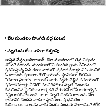
• బేల మండలం సాంగిడి వద్ద ఘటన
• మృతుడు బేల వాసిగా గుర్తింపు
వాస్తవ నేస్తం,ఆదిలాబాద్:
బేల మండలంలో తీవ్ర విషాదం
చోటుచేసుకుంది. మండలంలోని సాంగిడి గ్రామ సమీపంలో
ప్రవహిస్తున్న పెన్ గంగా వాగులో ప్రమాదవశాత్తు నీట మునిగి
ఓ బాలుడు ప్రాణాలు కోల్పోయాడు. స్థానికులు తెలిపిన
వివరాల ప్రకారం.. బాలుడు వాగు వద్దకు వెళ్లిన సమయంలో
ప్రమాదవశాత్తు నీటిలో మునిగిపోయి మృతి చెందాడు.
గమనించిన స్థానికులు అక్కడికి చేరుకునే లోపే జరగాల్సిన
నష్టం జరిగిపోయింది. కాగా, మృతి చెందిన బాలుడు బేల
గ్రామానికి చెందిన వాడిగా స్థానికులు ప్రాథమికంగా
గుర్తించారు. బాలుడు వాగు వద్దకు ఎందుకు వెళ్ళాడు..? తోటి