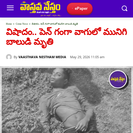
ePaper
Home
Crime News
విషాదం.. పెన్ గంగా వాగులో మునిగి బాలుడి మృతి
విషాదం.. పెన్ గంగా వాగులో మునిగి
బాలుడి మృతి
By
VAASTHAVA NESTHAM MEDIA
May 29, 2026 11:05 am