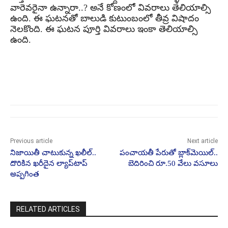
వారెవరైనా ఉన్నారా..? అనే కోణంలో వివరాలు తెలియాల్సి
ఉంది. ఈ ఘటనతో బాలుడి కుటుంబంలో తీవ్ర విషాదం
నెలకొంది. ఈ ఘటన పూర్తి వివరాలు ఇంకా తెలియాల్సి
ఉంది.
Previous article
Next article
నిజాయితీ చాటుకున్న ఖలీల్..
పంచాయతీ పేరుతో బ్లాక్‌మెయిల్..
దొరికిన ఖరీదైన ల్యాప్‌టాప్
బెదిరించి రూ.50 వేలు వసూలు
అప్పగింత
RELATED ARTICLES