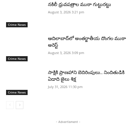
నకిలీ ధ్రువపత్రాల ముఠా గుట్టురట్టు
August 3, 2026 3:21 pm
Crime News
ఆదిలాబాద్‌లో అంతర్జాతీయ దొంగల ముఠా
అరెస్ట్
August 3, 2026 3:09 pm
Crime News
సాక్షికి ప్రాణహాని బెదిరింపులు.. నిందితుడికి
ఏడాది జైలు శిక్ష
July 31, 2026 11:30 pm
Crime News
- Advertisment -