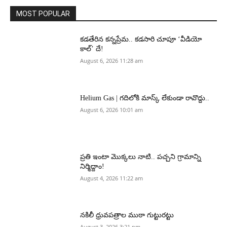
MOST POPULAR
కడతేరిన కన్నప్రేమ.. కడసారి చూపూ ‘వీడియో
కాల్’ దే!
August 6, 2026 11:28 am
Helium Gas | గదిలోకి మాస్క్ లేకుండా రావొద్దు..
August 6, 2026 10:01 am
ప్రతి ఇంటా మొక్కలు నాటి.. పచ్చని గ్రామాన్ని
నిర్మిద్దాం!
August 4, 2026 11:22 am
నకిలీ ధ్రువపత్రాల ముఠా గుట్టురట్టు
August 3, 2026 3:21 pm