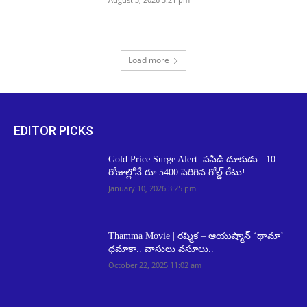
Load more
EDITOR PICKS
Gold Price Surge Alert: పసిడి దూకుడు.. 10
రోజుల్లోనే రూ.5400 పెరిగిన గోల్డ్ రేటు!
January 10, 2026 3:25 pm
Thamma Movie | రష్మిక – ఆయుష్మాన్ ‘థామా’
ధమాకా.. వాసులు వసూలు..
October 22, 2025 11:02 am