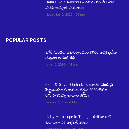
India’s Gold Reserves – గనుల నుండి Gold
వరకు అద్భుత ప్రయాణం
November 2, 2025 1:59 pm
POPULAR POSTS
బోథ్ మండల ఉపసర్పంచుల ఫోరం అధ్యక్షుడిగా
సుద్దుల అరుణ్ రెడ్డి
June 16, 2026 4:44 pm
Gold & Silver Outlook: బంగారం, వెండి పై
పెట్టుబడులకు కాసుల వర్షం: 2026లోనూ
కొనసాగనున్న లాభాల జోరు?
January 4, 2026 9:14 am
Daily Horoscope in Telugu | ఈరోజు రాశి
ఫలాలు – 31 అక్టోబర్ 2025
October 30, 2025 7:55 pm